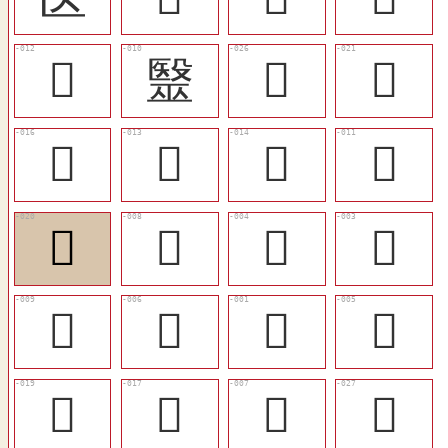
󶌄
毉
󶌑
󶌍
󶌈
󶌅
󶌆
󶌃
󶌌
󶌁
󶋽
󶋼
󶌂
󶋿
𨢒
󶋾
󶌋
󶌉
󶌀
󶌒