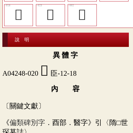
󶌊
󶌐
󶋻
說 明
異 體 字
󶌌
A04248-020
臣-12-18
內 容
〔關鍵文獻〕
《
偏類碑別字
．酉部．醫字》引〈隋□世
琛墓誌〉。