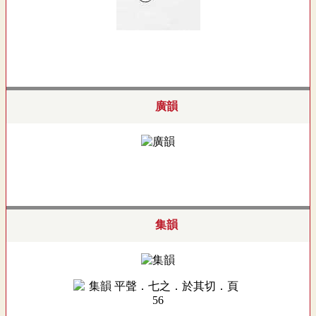
廣韻
集韻