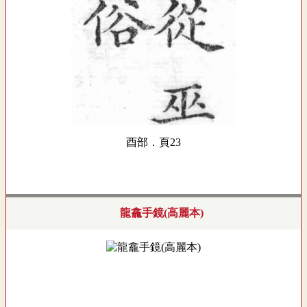
酉部．頁23
龍龕手鏡(高麗本)