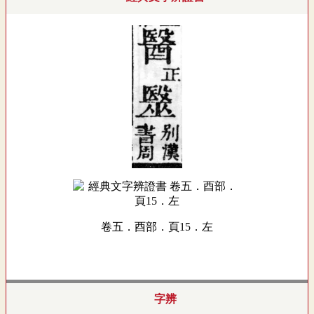
卷五．酉部．頁15．左
字辨