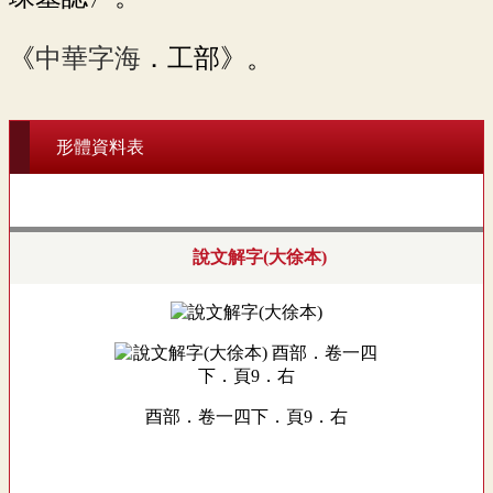
《
中華字海
．工部》。
形體資料表
說文解字(大徐本)
酉部．卷一四下．頁9．右