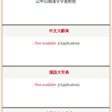
中文大辭典
- Not available -
(
Application
)
漢語大字典
- Not available -
(
Application
)