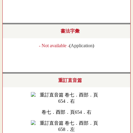
書法字彙
- Not available -
(
Application
)
重訂直音篇
卷七．酉部．頁654．右