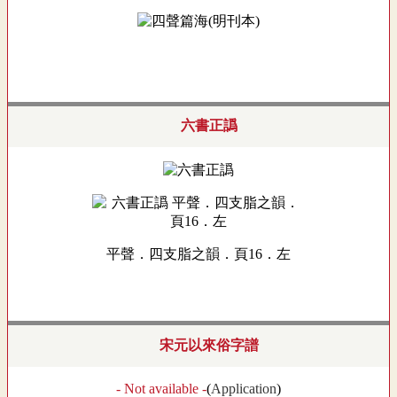
六書正譌
平聲．四支脂之韻．頁16．左
宋元以來俗字譜
- Not available -
(
Application
)