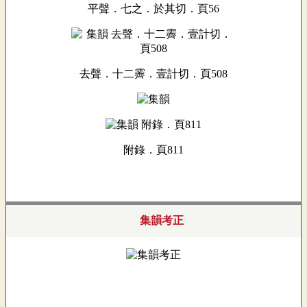
平聲．七之．於其切．頁56
去聲．十二霽．壹計切．頁508
附錄．頁811
集韻考正