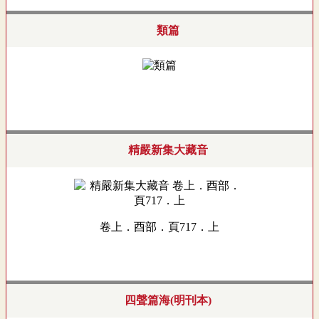
類篇
精嚴新集大藏音
卷上．酉部．頁717．上
四聲篇海(明刊本)