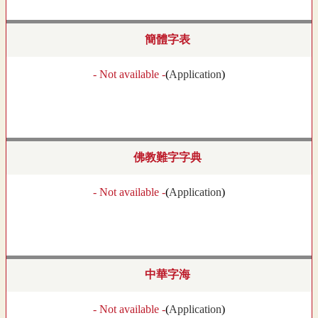
簡體字表
- Not available -
(
Application
)
佛教難字字典
- Not available -
(
Application
)
中華字海
- Not available -
(
Application
)