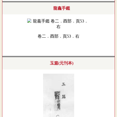
龍龕手鑑
卷二．酉部．頁53．右
玉篇(元刊本)