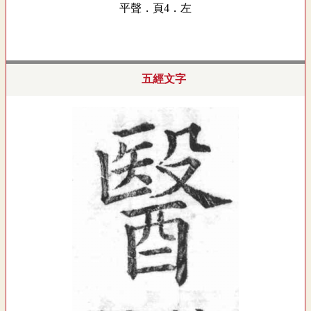
平聲．頁4．左
五經文字