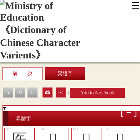
☰
:::
News
Editing Instructions
Appendix
User Guide
Display Mode
Sitemap
中
解 說
異體字
S
M
L
|
🖨️
✉️
|
Add to Notebook
異體字
医
󶌏
󶌎
󶌇