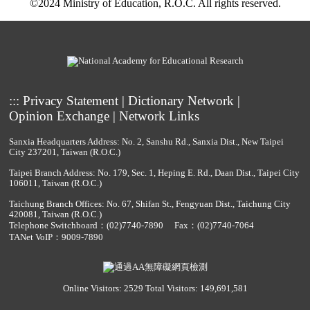
©2024 Ministry of Education, R.O.C. All rights reserved.
:::
Privacy Statement
|
Dictionary Network
|
Opinion Exchange
|
Network Links
Sanxia Headquarters Address: No. 2, Sanshu Rd., Sanxia Dist., New Taipei
City 237201, Taiwan (R.O.C.)
Taipei Branch Address: No. 179, Sec. 1, Heping E. Rd., Daan Dist., Taipei City
106011, Taiwan (R.O.C.)
Taichung Branch Offices: No. 67, Shifan St., Fengyuan Dist., Taichung City
420081, Taiwan (R.O.C.)
Telephone Switchboard：
(02)7740-7890
Fax：(02)7740-7064
TANet VoIP：9009-7890
Online Visitors: 2529
Total Visitors: 149,691,581