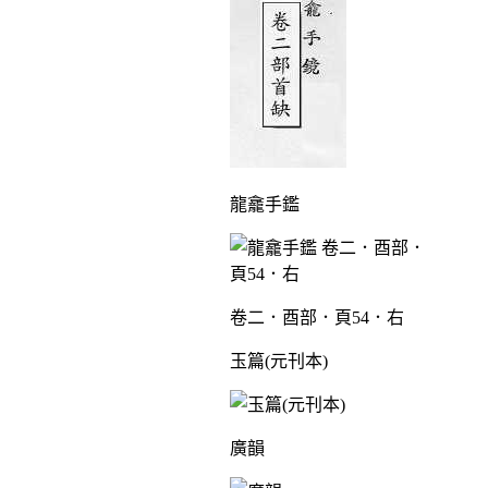
龍龕手鑑
卷二．酉部．頁54．右
玉篇(元刊本)
廣韻