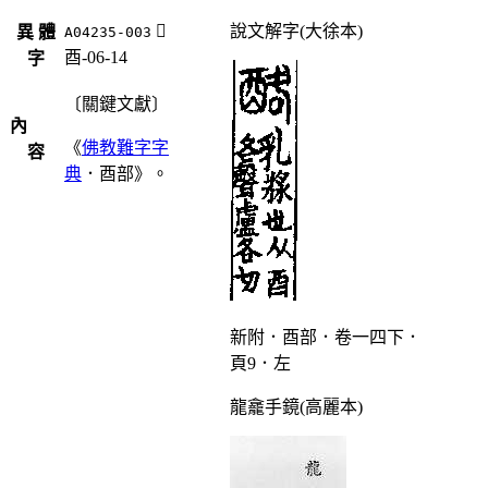
󶊿
說文解字(大徐本)
異 體
A04235-003
酉-06-14
字
〔關鍵文獻〕
內
《
佛教難字字
容
典
．酉部》。
新附．酉部．卷一四下．
頁9．左
龍龕手鏡(高麗本)