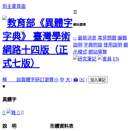
到主要頁面
☰
網站選單
:::
最新消息
常見問題
編輯
說明
字典附錄
使用說明
顯
示模式
網站導覽
EN
解 說
異體字
研訂瀏覽
小
中
大
|
🖨️
✉️
|
加入筆記
異體字
𠄇
󶋀
󶊿
說 明
形體資料表