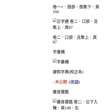
卷一○．酉部．酉集下．頁
104
卷二．口部．丑集上．頁
67
字彙補
康熙字典(校正本)
- 未公開 -
(
申請
)
彙音寶鑑