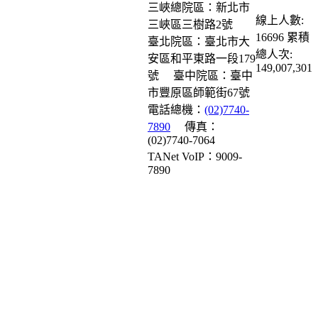
三峽總院區：新北市
線上人數:
三峽區三樹路2號
16696
累積
臺北院區：臺北市大
總人次:
安區和平東路一段179
149,007,301
號
臺中院區：臺中
市豐原區師範街67號
電話總機：
(02)7740-
7890
傳真：
(02)7740-7064
TANet VoIP：9009-
7890