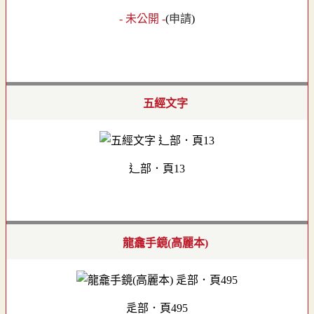
- 未公開 -
(
申請
)
五經文字
辶部．頁13
龍龕手鏡(高麗本)
辵部．頁495