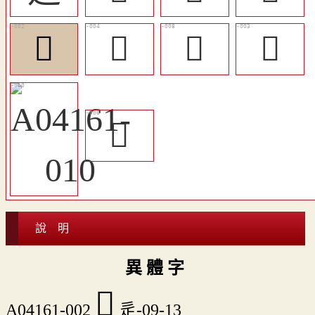
𨔬
󶀀
󶀃
𨖫
󶀂
說 明
異 體 字
𨔬
A04161-002
辵-09-13