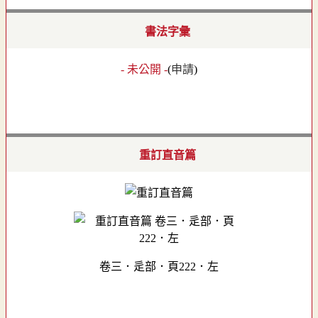
書法字彙
- 未公開 -
(
申請
)
重訂直音篇
卷三．辵部．頁222．左