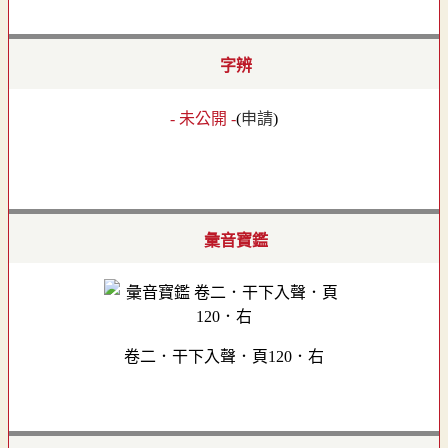
字辨
- 未公開 -
(
申請
)
彙音寶鑑
卷二．干下入聲．頁120．右