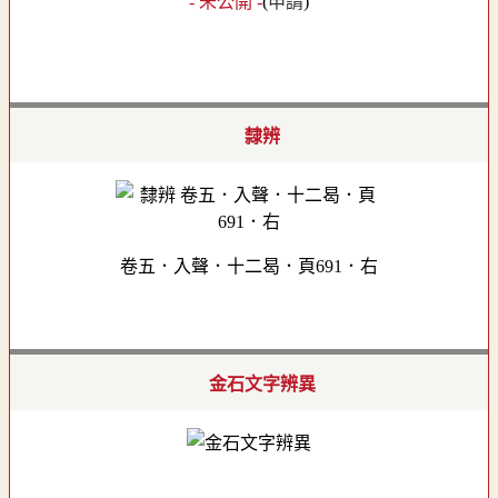
- 未公開 -
(
申請
)
隸辨
卷五．入聲．十二曷．頁691．右
金石文字辨異