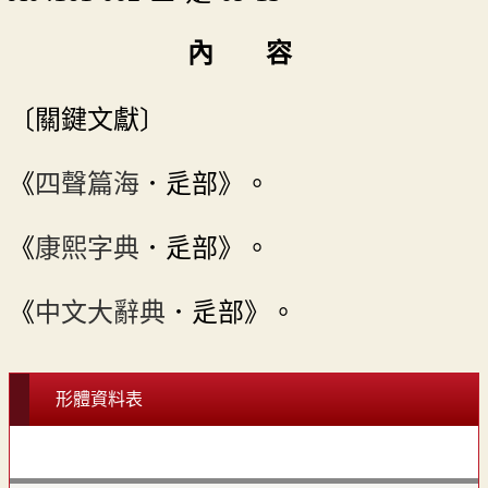
內 容
〔關鍵文獻〕
《
四聲篇海
．辵部》。
《
康熙字典
．辵部》。
《
中文大辭典
．辵部》。
形體資料表