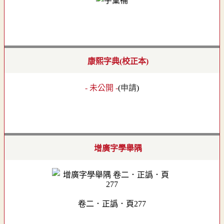
康熙字典(校正本)
- 未公開 -
(
申請
)
增廣字學舉隅
卷二．正譌．頁277