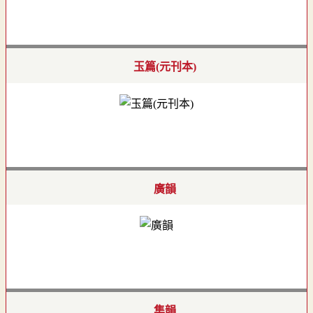
玉篇(元刊本)
廣韻
集韻