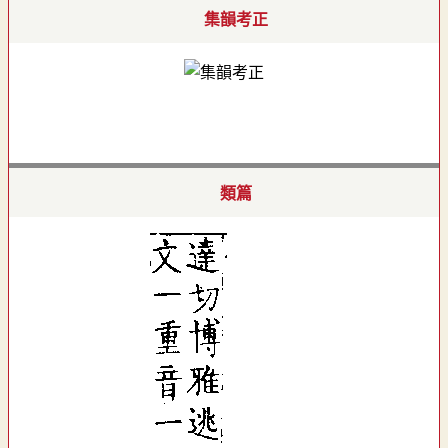
集韻考正
類篇