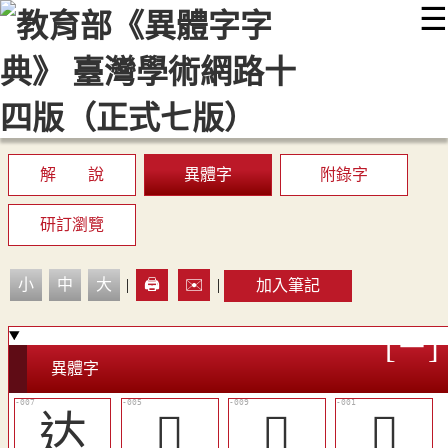
☰
:::
最新消息
常見問題
編輯說明
字典附錄
使用說明
顯示模式
網站導覽
EN
解 說
異體字
附錄字
研訂瀏覽
小
中
大
|
🖨️
✉️
|
加入筆記
異體字
达
󶀁
󶀄
󵿿