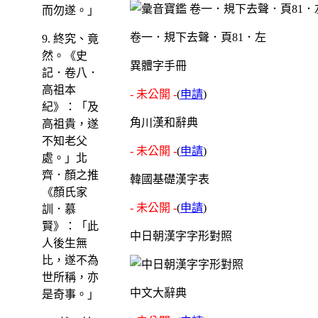
而勿遂。」
卷一．規下去聲．頁81．左
9. 終究、竟
然。《史
異體字手冊
記．卷八．
高祖本
- 未公開 -
(
申請
)
紀》：「及
角川漢和辭典
高祖貴，遂
不知老父
- 未公開 -
(
申請
)
處。」北
齊．顏之推
韓國基礎漢字表
《顏氏家
- 未公開 -
(
申請
)
訓．慕
賢》：「此
中日朝漢字字形對照
人後生無
比，遂不為
世所稱，亦
中文大辭典
是奇事。」