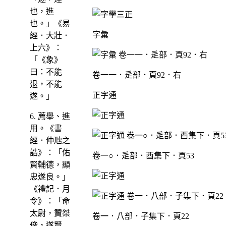
也，進
也。」《易
字彙
經．大壯．
上六》：
「《象》
曰：不能
卷一一．辵部．頁92．右
退，不能
正字通
遂。」
6. 薦舉、進
用。《書
經．仲虺之
誥》：「佑
卷一○．辵部．酉集下．頁53
賢輔德，顯
忠遂良。」
《禮記．月
令》：「命
太尉，贊桀
卷一．八部．子集下．頁22
俊，遂賢