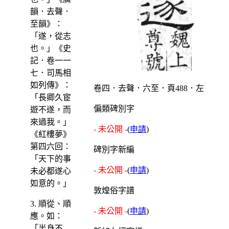
韻．去聲．
至韻》：
「遂，從志
也。」《史
記．卷一一
七．司馬相
如列傳》：
卷四．去聲．六至．頁488．左
「長卿久宦
偏類碑別字
遊不遂，而
來過我。」
- 未公開 -
(
申請
)
《紅樓夢》
第四六回：
碑別字新編
「天下的事
- 未公開 -
(
申請
)
未必都遂心
如意的。」
敦煌俗字譜
3. 順從、順
- 未公開 -
(
申請
)
應。如：
「半身不