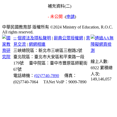
補充資料(二)
- 未公開 -
(
申請
)
中華民國教育部 版權所有 ©2024 Ministry of Education, R.O.C.
All rights reserved.
:::
個資法及隱私聲明
|
辭典公眾授權網
|
意
見交流
|
網網相連
三峽總院區：新北市三峽區三樹路2號
臺北院區：臺北市大安區和平東路一段
線上人數:
179號
臺中院區：臺中市豐原區師範街
6922
累積總
67號
人次:
電話總機：
(02)7740-7890
傳真：
149,146,057
(02)7740-7064
TANet VoIP：9009-7890