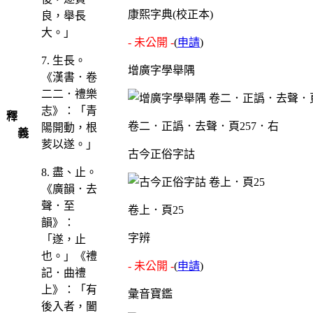
康熙字典(校正本)
良，舉長
大。」
- 未公開 -
(
申請
)
7. 生長。
增廣字學舉隅
《漢書．卷
二二．禮樂
志》：「青
釋
卷二．正譌．去聲．頁257．右
陽開動，根
義
荄以遂。」
古今正俗字詁
8. 盡、止。
《廣韻．去
聲．至
卷上．頁25
韻》：
字辨
「遂，止
也。」《禮
- 未公開 -
(
申請
)
記．曲禮
上》：「有
彙音寶鑑
後入者，闔