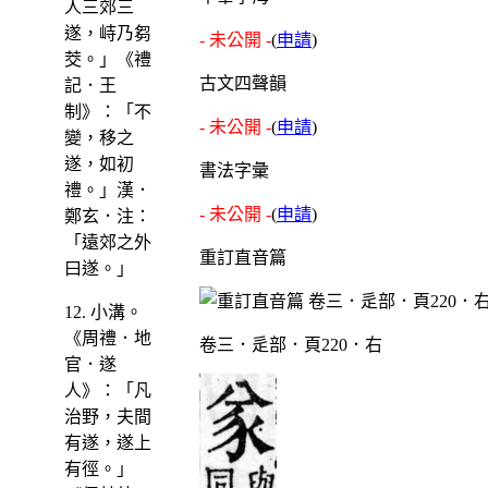
人三郊三
遂，峙乃芻
- 未公開 -
(
申請
)
茭。」《禮
古文四聲韻
記．王
制》：「不
- 未公開 -
(
申請
)
變，移之
遂，如初
書法字彙
禮。」漢．
- 未公開 -
(
申請
)
鄭玄．注：
「遠郊之外
重訂直音篇
曰遂。」
12. 小溝。
《周禮．地
卷三．辵部．頁220．右
官．遂
人》：「凡
治野，夫間
有遂，遂上
有徑。」