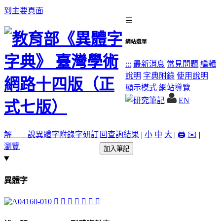
到主要頁面
☰
網站選單
:::
最新消息
常見問題
編輯
說明
字典附錄
使用說明
顯示模式
網站導覽
EN
解 說
異體字
附錄字
研訂
回查詢結果
|
小
中
大
|
🖨️
✉️
|
瀏覽
加入筆記
異體字
𨒉
𨓸
󵿽
𨔱
𨔲
󵿼
󵿻