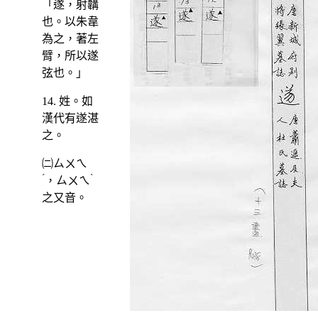
「遂，射韝
也。以朱韋
為之，著左
臂，所以遂
弦也。」
14. 姓。如
漢代有遂湛
之。
㈡
ㄙㄨㄟ
ˊ
ˋ
，
ㄙㄨㄟ
之又音。