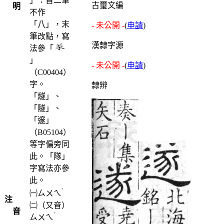
」：首二筆
古璽文編
明
不作
「八」，末
- 未公開 -
(
申請
)
筆改點，寫
漢隸字源
法參「
」
- 未公開 -
(
申請
)
（C00404）
字。
隸辨
「燧」、
「隧」、
「邃」
（B05104）
等字偏旁同
此。「隊」
字寫法亦參
此。
ˋ
㈠
ㄙㄨㄟ
注
㈡（又音）
音
ˊ
ㄙㄨㄟ