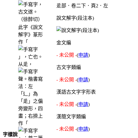
，
辵部．卷二下．頁2．左
古文遂。
說文解字(段注本)
（徐醉切）
此字《說文
解字》篆形
作「
金文編
- 未公開 -
(
申請
)
」，亡也。
从辵，
古文字類編
聲。楷書寫
- 未公開 -
(
申請
)
法：左
漢語古文字字形表
「辶」為
「辵」之偏
- 未公開 -
(
申請
)
旁變形，四
畫；右捺上
漢簡文字類編
作「
- 未公開 -
(
申請
)
字樣說