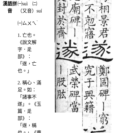
漢語拼
㈠suì ㈡
音
（又音）suí
ˋ
㈠
ㄙㄨㄟ
1. 亡也。
《說文解
字．辵
部》：
「遂，亡
也。」
2. 稱心、滿
足。如：
「諸事不
遂」。《玉
篇．辵
部》：
「遂，稱
也。」《廣