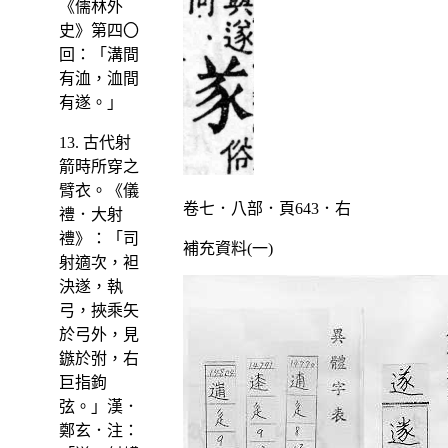
《儒林外
史》第四〇
回：「溝間
有洫，洫間
有遂。」
13. 古代射
箭時所穿之
臂衣。《儀
卷七．八部．頁643．右
禮．大射
禮》：「司
補充資料(一)
射適次，袒
決遂，執
弓，挾乘矢
於弓外，見
鏃於弣，右
巨指鉤
弦。」漢．
鄭玄．注：