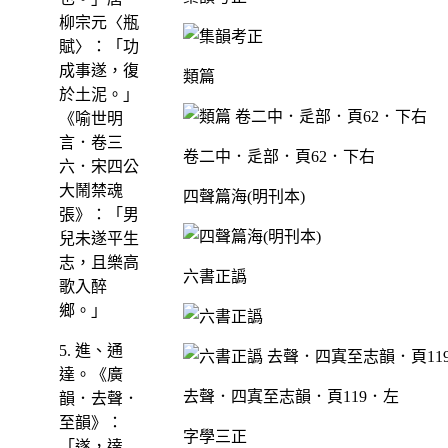
柳宗元〈瓶
賦〉：「功
成事遂，復
類篇
於土泥。」
《喻世明
言．卷三
卷二中．辵部．頁62．下右
六．宋四公
大鬧禁魂
四聲篇海(明刊本)
張》：「男
兒未遂平生
志，且樂高
六書正譌
歌入醉
鄉。」
5. 進、通
達。《廣
去聲．四寘至志韻．頁119．左
韻．去聲．
至韻》：
字學三正
「遂，達