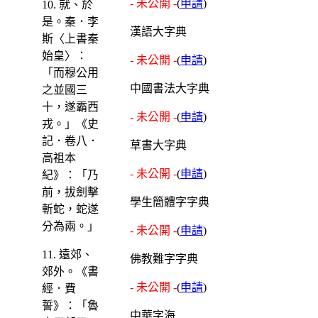
- 未公開 -
(
申請
)
10. 就、於
是。秦．李
漢語大字典
斯〈上書秦
始皇〉：
- 未公開 -
(
申請
)
「而穆公用
中國書法大字典
之並國三
十，遂霸西
- 未公開 -
(
申請
)
戎。」《史
記．卷八．
草書大字典
高祖本
- 未公開 -
(
申請
)
紀》：「乃
前，拔劍擊
學生簡體字字典
斬蛇，蛇遂
分為兩。」
- 未公開 -
(
申請
)
11. 遠郊、
佛教難字字典
郊外。《書
- 未公開 -
(
申請
)
經．費
誓》：「魯
中華字海