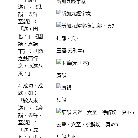
新加九經字樣
遂」。《集
韻．去聲．
至韻》：
「遂，因
也。」《國
辶部．頁7
語．周語
玉篇(元刊本)
下》：「節
之鼓而行
之，以遂八
風。」
廣韻
4. 成功、成
就。如：
集韻
「殺人未
遂」。《廣
韻．去聲．
至韻》：
去聲．六至．徐醉切．頁475
「遂，成
集韻考正
也。」唐．