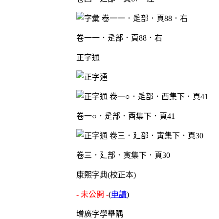
卷一一．辵部．頁88．右
正字通
卷一○．辵部．酉集下．頁41
卷三．廴部．寅集下．頁30
康熙字典(校正本)
- 未公開 -
(
申請
)
增廣字學舉隅