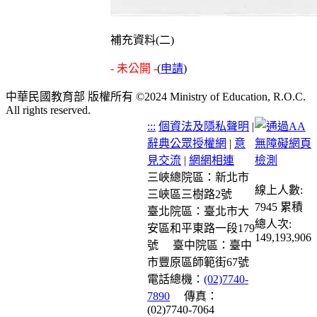
補充資料(二)
- 未公開 -
(
申請
)
中華民國教育部 版權所有 ©2024 Ministry of Education, R.O.C.
All rights reserved.
:::
個資法及隱私聲明
|
辭典公眾授權網
|
意
見交流
|
網網相連
三峽總院區：新北市
線上人數:
三峽區三樹路2號
7945
累積
臺北院區：臺北市大
總人次:
安區和平東路一段179
149,193,906
號
臺中院區：臺中
市豐原區師範街67號
電話總機：
(02)7740-
7890
傳真：
(02)7740-7064