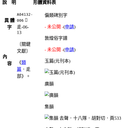
說 明
形體資料表
A04132-
偏類碑別字
󵾁
異 體
006
- 未公開 -
(
申請
)
辵-06-
字
13
敦煌俗字譜
〔關鍵
- 未公開 -
(
申請
)
文獻〕
內
玉篇(元刊本)
《
類
容
篇
．辵
部》。
廣韻
集韻