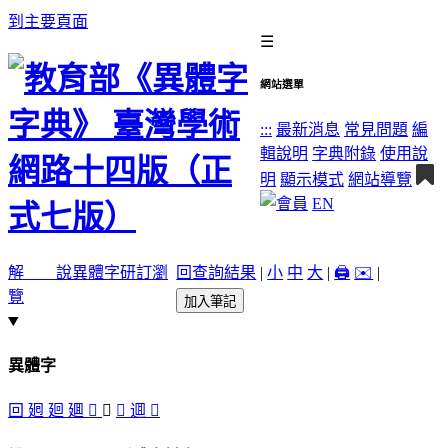
到主要頁面
☰
網站選單
:::
最新消息
常見問題
編
輯說明
字典附錄
使用說
明
顯示模式
網站導覽
EN
解 說
異體字
研訂瀏
回查詢結果
|
小
中
大
|
🖨️
✉️
|
覽
加入筆記
異體字
回
𢌞
廻
廽
󵾃
󵾁
󵾀
逥
󵾂