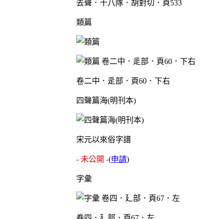
去聲．十八隊．胡對切．頁533
類篇
卷二中．辵部．頁60．下右
四聲篇海(明刊本)
宋元以來俗字譜
- 未公開 -
(
申請
)
字彙
卷四．廴部．頁67．左