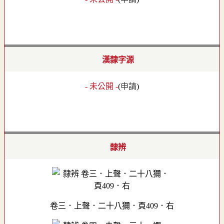
漢隸字源
- 未公開 -
(
申請
)
隸辨
卷三．上聲．二十八獮．頁409．右