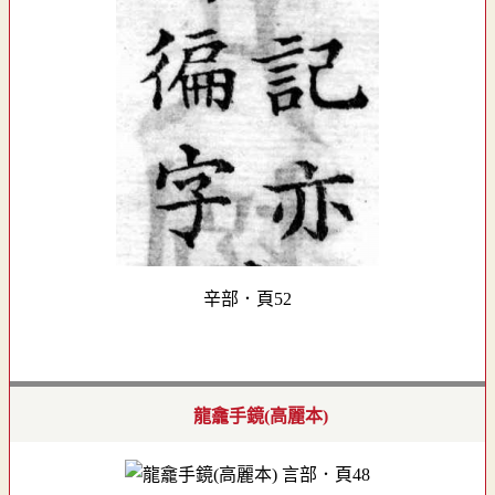
辛部．頁52
龍龕手鏡(高麗本)