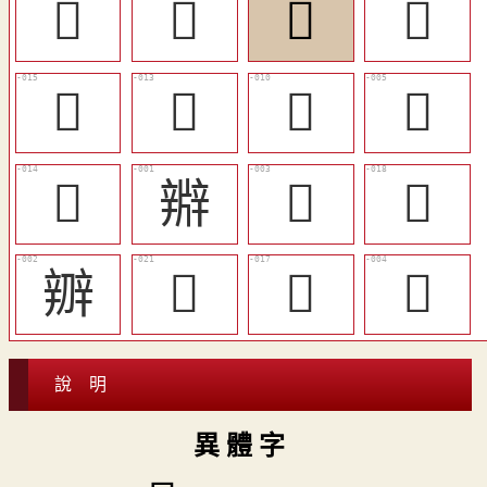
󵺭
󵺦
󵺣
󵺨
󵺬
󵺪
󵺧
󵺢
󵺫
㸤
𧪔
󵺯
辧
󵺱
󵺮
𨐾
說 明
異 體 字