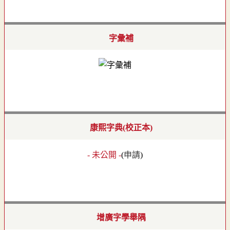
字彙補
康熙字典(校正本)
- 未公開 -
(
申請
)
增廣字學舉隅