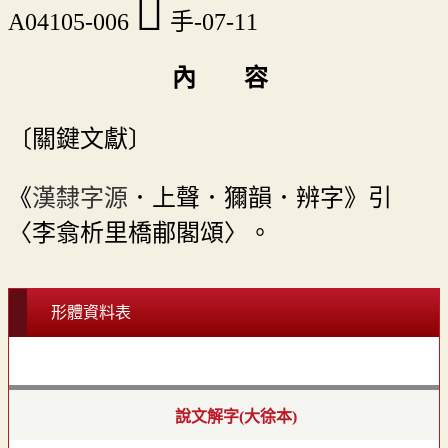
󵺣
A04105-006
手-07-11
內 容
〔關鍵文獻〕
《
漢隸字源
．上聲．獮韻．辨字》引
〈李翕析里橋郙閣頌〉。
形體資料表
說文解字(大徐本)