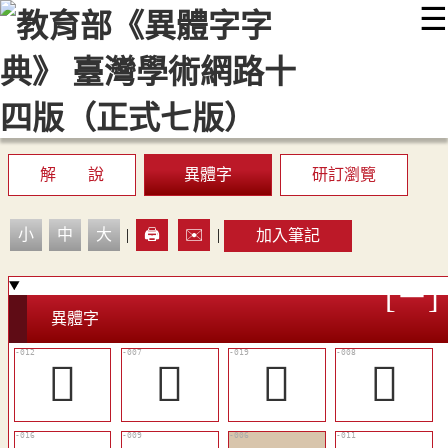
☰
:::
最新消息
常見問題
編輯說明
字典附錄
使用說明
顯示模式
網站導覽
EN
解 說
異體字
研訂瀏覽
小
中
大
|
🖨️
✉️
|
加入筆記
異體字
󵺩
󵺤
󵺰
󵺥