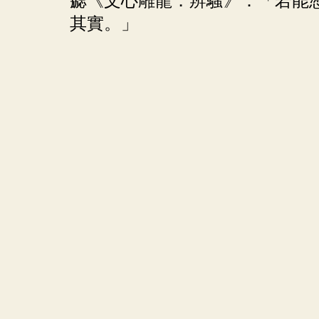
勰《文心雕龍．辨騷》：「若能
其實。」