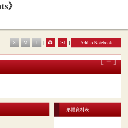
S
M
L
|
🖨️
✉️
|
Add to Notebook
形體資料表