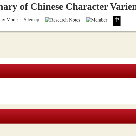
lay Mode
Sitemap
中