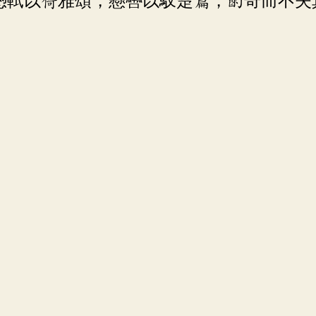
憑軾以倚雅頌，懸轡以馭楚篇，酌奇而不失