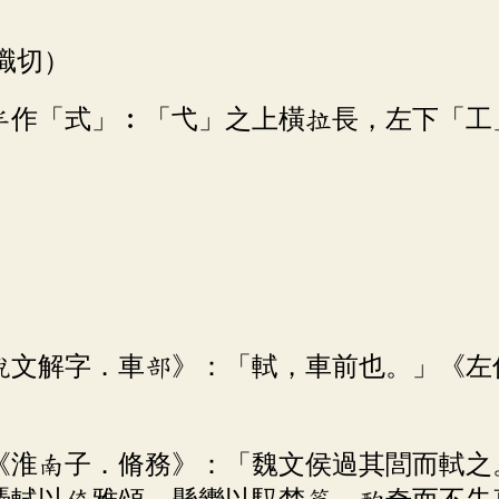
職切）
半作「式」︰「弋」之上橫拉長，左下「工
《說文解字．車部》：「軾，車前也。」《左
。《淮南子．脩務》：「魏文侯過其閭而軾