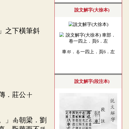
說文解字(大徐本)
」之下橫筆斜
車部．卷一四上．頁6．左
說文解字(段注本)
傳．莊公十
之。」南朝梁．劉