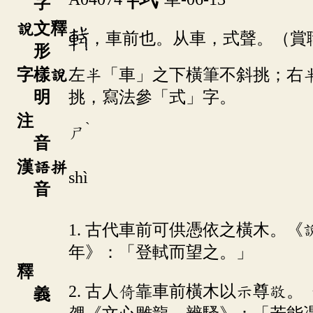
字
說文釋
，車前也。从車，式聲。（賞
形
字樣說
左半「車」之下橫筆不斜挑；右
明
挑，寫法參「式」字。
注
ˋ
ㄕ
音
漢語拼
shì
音
1. 古代車前可供憑依之橫木。
年》：「登軾而望之。」
釋
2. 古人倚靠車前橫木以示尊敬
義