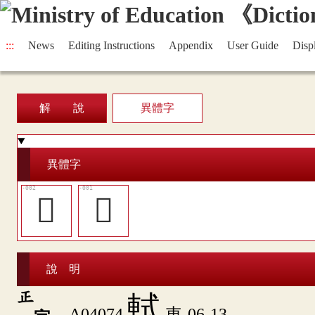
:::
News
Editing Instructions
Appendix
User Guide
Disp
解 說
異體字
異體字
󵷤
󵷣
說 明
正
軾
A04074
車-06-13