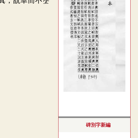
真，翫華而不墜
碑別字新編