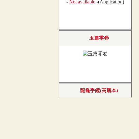
- Not available -
(
Application
)
玉篇零卷
龍龕手鏡(高麗本)
車部．頁85
︿