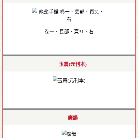
卷一．镸部．頁31．右
玉篇(元刊本)
廣韻