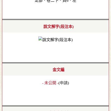
足部．卷二下．頁6．左
說文解字(段注本)
金文編
- 未公開 -
(
申請
)