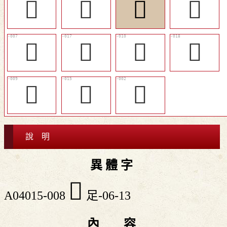
󵳤
󵳝
󵳟
󵳢
󵳞
󵳥
󵳡
󵳦
󵳠
󵳣
𨱴
說 明
異 體 字
󵳟
A04015-008
足-06-13
內 容