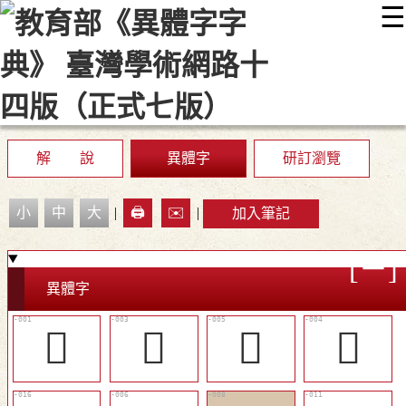
☰
:::
最新消息
常見問題
編輯說明
字典附錄
使用說明
顯示模式
網站導覽
EN
解 說
異體字
研訂瀏覽
小
中
大
|
🖨️
✉️
|
加入筆記
異體字
𡽘
󵳚
󵳜
󵳛