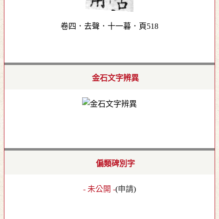
卷四．去聲．十一暮．頁518
金石文字辨異
偏類碑別字
- 未公開 -
(
申請
)