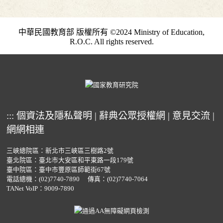
中華民國教育部 版權所有 ©2024 Ministry of Education,
R.O.C. All rights reserved.
:::
個資法及隱私聲明
|
辭典公眾授權網
|
意見交流
|
網網相連
三峽總院區：新北市三峽區三樹路2號
臺北院區：臺北市大安區和平東路一段179號
臺中院區：臺中市豐原區師範街67號
電話總機：
(02)7740-7890
傳真：(02)7740-7064
TANet VoIP：9009-7890