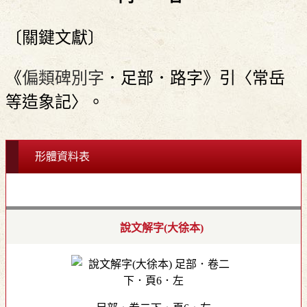
〔關鍵文獻〕
《
偏類碑別字
．足部．路字》引〈常岳
等造象記〉。
形體資料表
說文解字(大徐本)