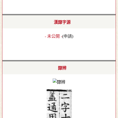
漢隸字源
- 未公開 -
(
申請
)
隸辨