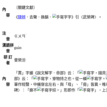
〔關鍵文獻〕
內
容
《
隸辨
．去聲．換韻．
字》引〈武榮碑〉。
注
ˋ
ㄍㄨㄢ
音
漢語拼
guàn
音
研 訂
曾榮汾
者
「貫」字據《說文解字．毌部》云：「
，錢貝
內
部》云：「
，穿物持之也。從一橫
。
容
筆作短豎，中橫穿出左右，與「母」、「毋」皆異。唯
碑〉：「靡不
綜。」形即作「
」，上