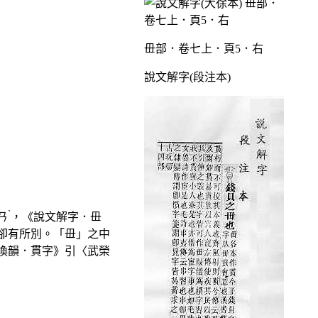
毌部．卷七上．頁5．右
說文解字(段注本)
ˋ
ㄢ
，《說文解字．毌
卻有所別。「毌」之中
換韻．貫字》引〈武榮