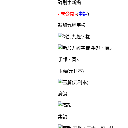
碑別字新編
- 未公開 -
(
申請
)
新加九經字樣
手部．頁3
玉篇(元刊本)
廣韻
集韻