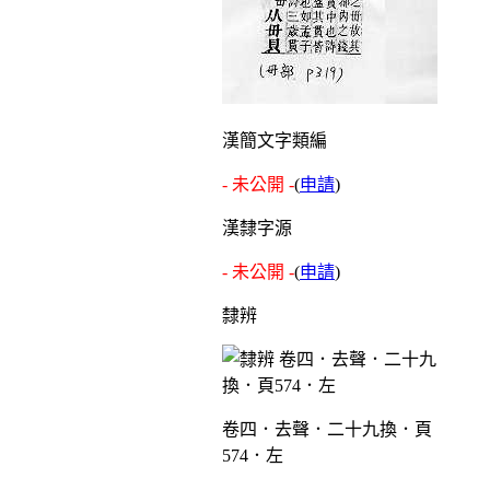
漢簡文字類編
- 未公開 -
(
申請
)
漢隸字源
- 未公開 -
(
申請
)
隸辨
卷四．去聲．二十九換．頁
574．左