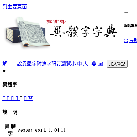
到主要頁面
☰
網站選
:::
最
解 說
異體字
附錄字
研訂瀏覽
小
中
大
|
🖨️
✉️
|
加入筆記
異體字
𢿒
󵫺
󵫹
󵫸
󵫶
󵫷
䝺
說 明
異 體
󵫶
貝-04-11
A03934-001
字