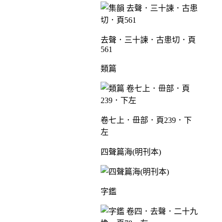
去聲．三十諫．古患切．頁
561
類篇
卷七上．毌部．頁239．下
左
四聲篇海(明刊本)
字鑑