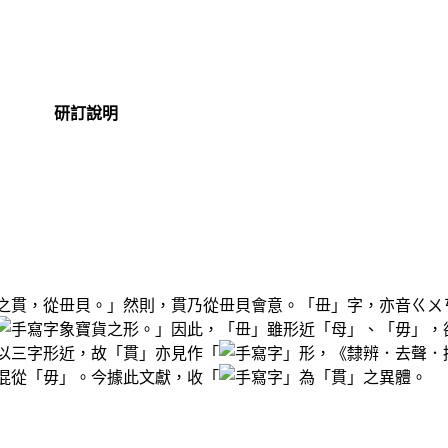
研訂說明
之貫，從毌貝。」然則，貫乃從毌貝會意。「毌」字，亦音
ㄍㄨ
象寶貨之形。」因此，「毌」雖形近「母」、「毋」，
以三字形近，故「貫」亦見作「
」形，《隸辨．去聲．
混從「毋」。今據此文獻，收「
」為「貫」之異體。