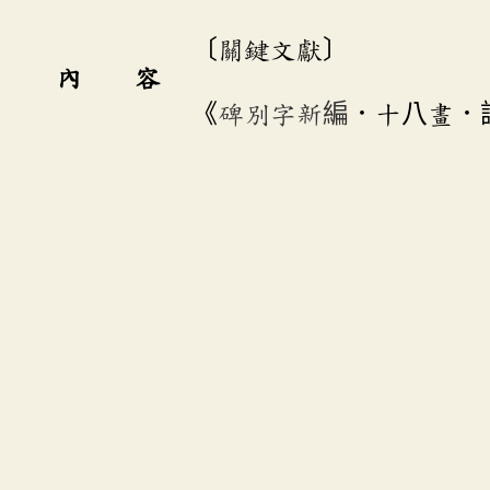
〔關鍵文獻〕
內 容
《
碑別字新編
．十八畫．