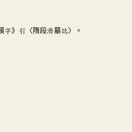
謨字》引〈隋段濟墓誌〉。