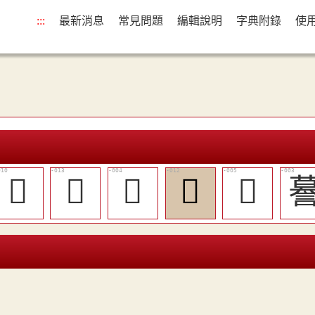
:::
最新消息
常見問題
編輯說明
字典附錄
使
󵥘
󵥛
󵥓
󵥚
󵥔