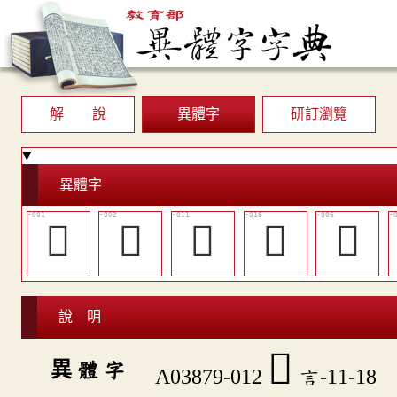
解 說
異體字
研訂瀏覽
異體字
𠻚
𢜯
󵥙
󵥜
󵥕
說 明
󵥚
異 體 字
A03879-012
言-11-18