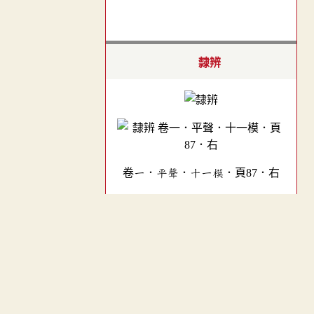
隸辨
卷一．平聲．十一模．頁87．右
金石文字辨異
︿
TOP