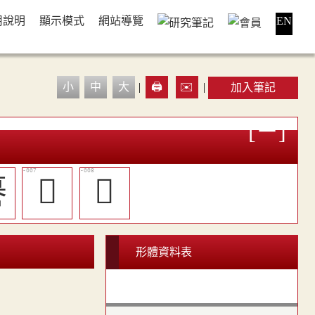
用說明
顯示模式
網站導覽
EN
小
中
大
|
🖨️
✉️
|
加入筆記
謩
󵥖
󵥗
形體資料表