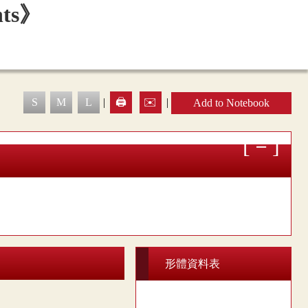
S
M
L
|
🖨️
✉️
|
Add to Notebook
形體資料表