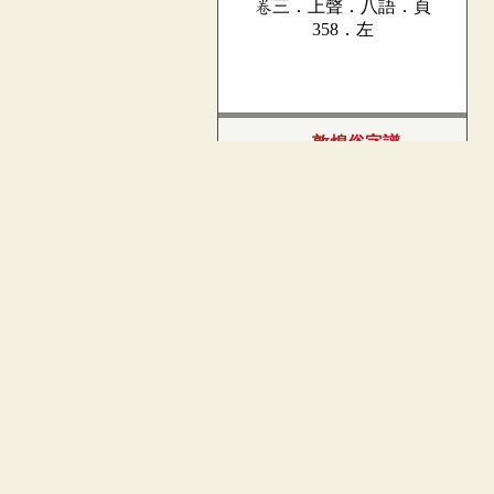
卷三．上聲．八語．頁
358．左
敦煌俗字譜
- Not available -
(
Application
)
︿
TOP
玉篇(元刊本)