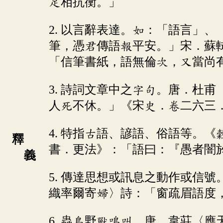
足相抗衡。」
2. 以言辭表達。如：「語言」
筆，憑君傳語報平安。」宋．蘇
「信筆書紙，語無倫次，又當尚
3. 詩詞文章中之字句。唐．杜
人死不休。」《宋史．卷二六三
4. 特指古語、諺語、俗語等。
釋
書．更法》：「語曰：『愚者闇
義
5. 傳達思想或訊息之動作或信
織率爾寄婦〉詩：「窗疏眉語度
6. 蟲鳥野獸鳴叫。唐．韋莊〈