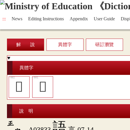
:::
News
Editing Instructions
Appendix
User Guide
Disp
解 說
異體字
研訂瀏覽
異體字
󵡂
󵡁
說 明
正
語
A03833
言-07-14