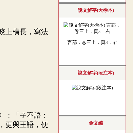
說文解字(大徐本)
較上橫長，寫法
言部．卷三上．頁3．右
說文解字(段注本)
而》：「子不語：
金文編
，更與王語，便