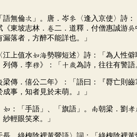
、「語無倫次」。唐．岑參〈逢入京使〉詩
軾《東坡志林．卷二．道釋．付僧惠誠游吳
有漏落者，方醉不能詳也。」
甫〈江上值水如海勢聊短述〉詩：「為人性
．列傳．李穆》：「十歲為詩，往往有警語
《穀梁傳．僖公二年》：「語曰：『脣亡則
於成事，知者見於未萌。』」
號。如：「手語」、「旗語」。南朝梁．劉
，紗輕眼笑來。」
應天長．綠槐陰裡黃鶯語〉詞：「綠槐陰裡