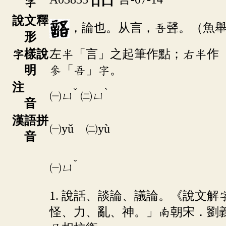
字
說文釋
，論也。从言，吾聲。（魚
形
字樣說
左半「言」之起筆作點；右半作
明
參「吾」字。
注
ˇ
ˋ
㈠
ㄩ
㈡
ㄩ
音
漢語拼
㈠yǔ ㈡yù
音
ˇ
㈠
ㄩ
1. 說話、談論、議論。《說文
怪、力、亂、神。」南朝宋．劉