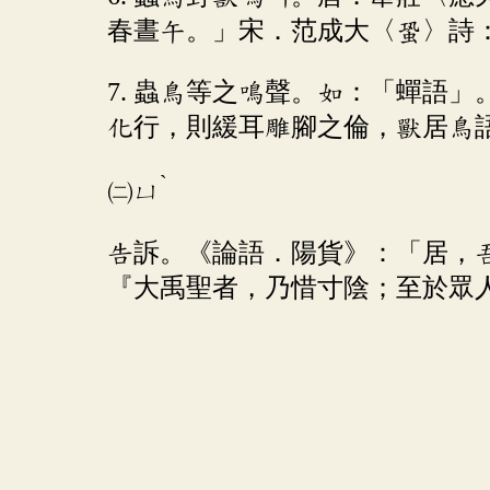
春晝午。」宋．范成大〈蛩〉詩
7. 蟲鳥等之鳴聲。如：「蟬語
化行，則緩耳雕腳之倫，獸居鳥
ˋ
㈡
ㄩ
告訴。《論語．陽貨》：「居，
『大禹聖者，乃惜寸陰；至於眾