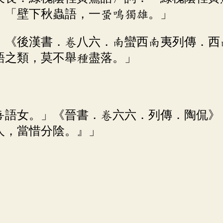
：「壁下秋蟲語，一蛩鳴獨雄。」
」。《後漢書．卷八六．南蠻西南夷列傳．
語之類，莫不舉種盡落。」
吾語女。」《晉書．卷六六．列傳．陶侃》
人，當惜分陰。』」