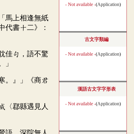
- Not available -
(
Application
)
：「馬上相逢無紙
中代書十二》：
古文字類編
僻耽佳句，語不驚
- Not available -
(
Application
)
。」
齒寒。』」《商君
漢語古文字字形表
- Not available -
(
Application
)
孝威〈鄀縣遇見人
黃鶯語，深院無人