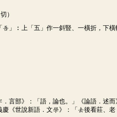
舉切）
「吾」︰上「五」作一斜豎、一橫折，下橫
解字．言部》：「語，論也。」《論語．述
義慶《世說新語．文學》：「去後看莊、老