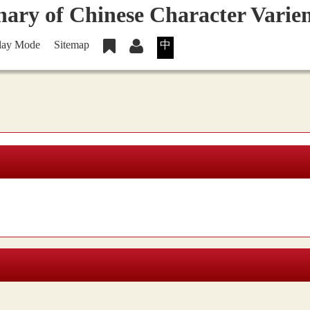
lay Mode
Sitemap
中