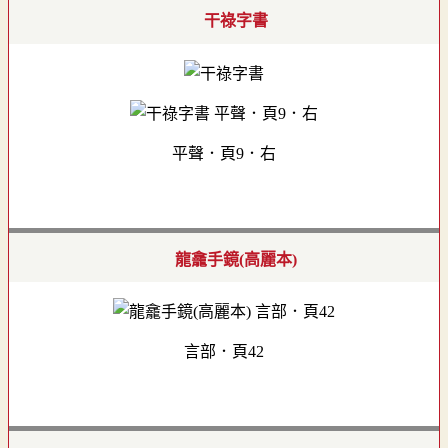
干祿字書
平聲．頁9．右
龍龕手鏡(高麗本)
言部．頁42