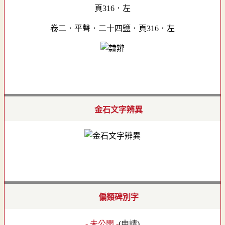
卷二．平聲．二十四鹽．頁316．左
金石文字辨異
偏類碑別字
- 未公開 -
(
申請
)