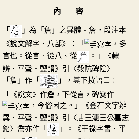
內 容
「
」為「詹」之異體。詹，段注本
《說文解字．八部》：「
，多
言也。從言、從八、從
。」《隸
辨．平聲．鹽韻》引〈殽阬碑陰〉
「詹」作「
」，其下按語曰：
「《說文》作詹，下從言，碑變作
，今俗因之。」《金石文字辨
異．平聲．鹽韻》引〈唐王潓王公墓志
銘〉詹亦作「
」。《干祿字書．平