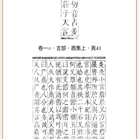
卷一○．言部．酉集上．頁43