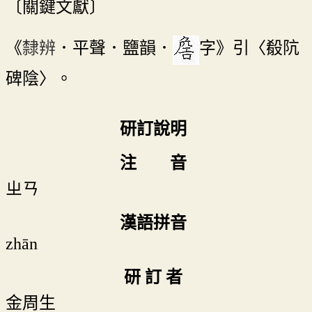
〔關鍵文獻〕
《
隸辨
．平聲．鹽韻．
字》引〈殽阬
碑陰〉。
研訂說明
注 音
ㄓㄢ
漢語拼音
zhān
研 訂 者
金周生