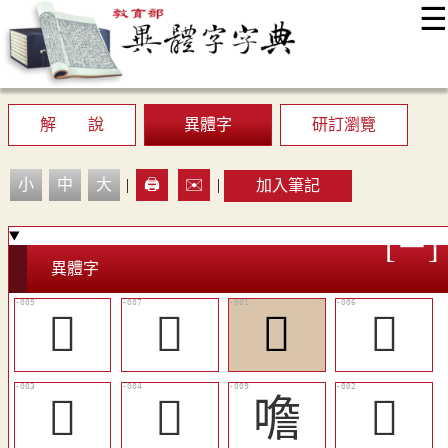
☰
:::
最新消息
常見問題
編輯說明
字典附錄
使用說明
顯示模式
網站導覽
EN
解 說
異體字
研訂瀏覽
小
中
大
|
🖨️
✉️
|
加入筆記
異體字
󵠴
󵠶
󵠱
󵠵
󰴿
󵠲
噡
𦧕