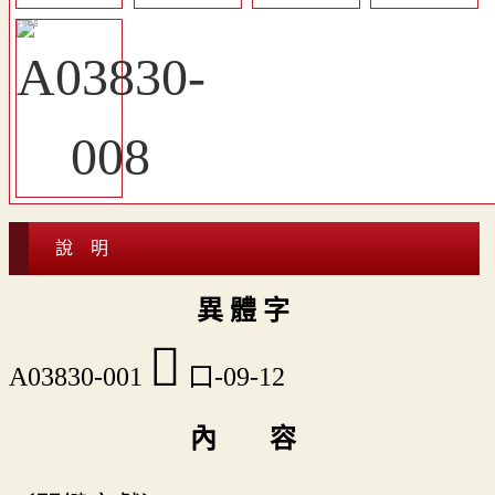
說 明
異 體 字
󵠱
A03830-001
口-09-12
內 容