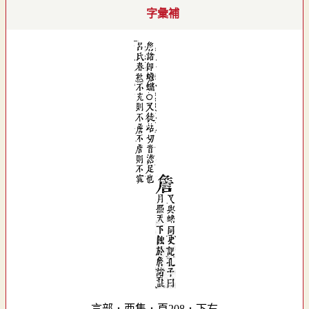
字彙補
言部．酉集．頁208．下右