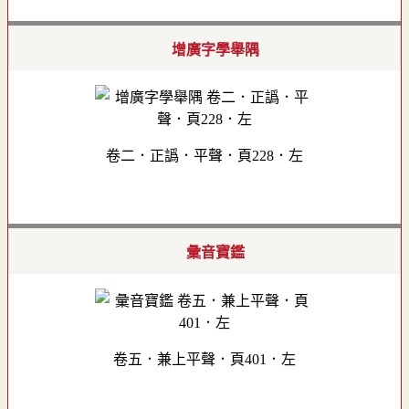
增廣字學舉隅
卷二．正譌．平聲．頁228．左
彙音寶鑑
卷五．兼上平聲．頁401．左