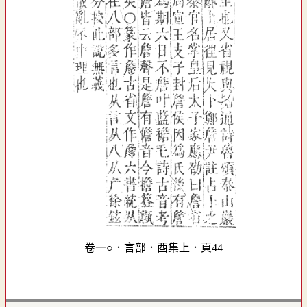
卷一○．言部．酉集上．頁44