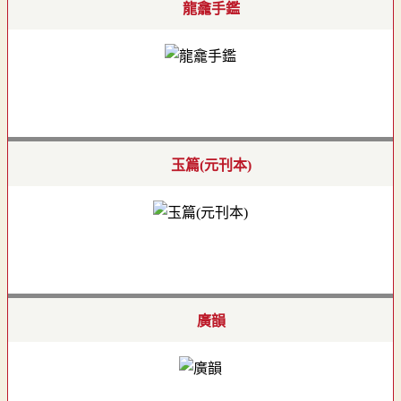
龍龕手鑑
玉篇(元刊本)
廣韻