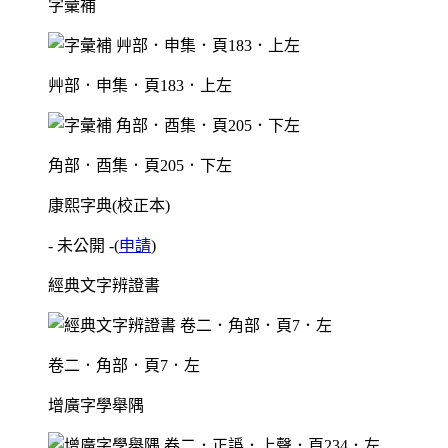
字彙補
艸部．申集．頁183．上左
角部．酉集．頁205．下左
康熙字典(校正本)
- 未公開 -
(
申請
)
經典文字辨證書
卷二．角部．頁7．左
增廣字學舉隅