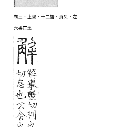
卷三．上聲．十二蟹．頁51．左
六書正譌