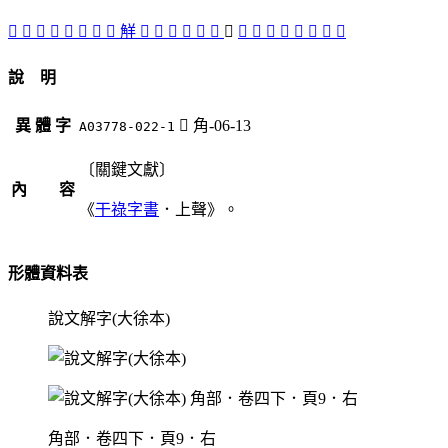
𦴘
󵝰
󵝥
󵝧
󵝜
󵝞
󵝠
󵝟
觧
󵝨
󵝛
󵝮
󵝫
󵝢
󵝣
󵝬
󵝭
󵝪
󵝩
󵝡
󵝦
󵝤
󵝯
󵝝
說 明
異 體 字
󵝬
角-06-13
A03778-022-1
〔關鍵文獻〕
內 容
《
干祿字書
．上聲》。
形體資料表
說文解字(大徐本)
角部．卷四下．頁9．右