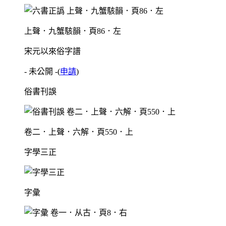
上聲．九蟹駭韻．頁86．左
宋元以來俗字譜
- 未公開 -
(
申請
)
俗書刊誤
卷二．上聲．六解．頁550．上
字學三正
字彙