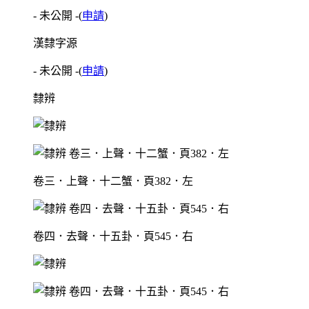
- 未公開 -
(
申請
)
漢隸字源
- 未公開 -
(
申請
)
隸辨
卷三．上聲．十二蟹．頁382．左
卷四．去聲．十五卦．頁545．右