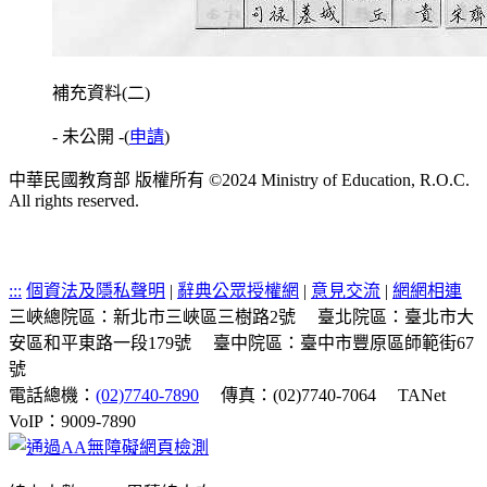
補充資料(二)
- 未公開 -
(
申請
)
中華民國教育部 版權所有 ©2024 Ministry of Education, R.O.C.
All rights reserved.
:::
個資法及隱私聲明
|
辭典公眾授權網
|
意見交流
|
網網相連
三峽總院區：新北市三峽區三樹路2號
臺北院區：臺北市大
安區和平東路一段179號
臺中院區：臺中市豐原區師範街67
號
電話總機：
(02)7740-7890
傳真：(02)7740-7064
TANet
VoIP：9009-7890