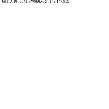
線上人數: 6541
累積總人次: 149,147,915