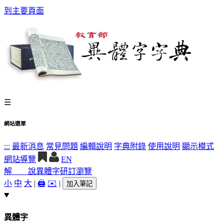
到主要頁面
☰
網站選單
:::
最新消息
常見問題
編輯說明
字典附錄
使用說明
顯示模式
網站導覽
EN
解 說
異體字
研訂瀏覽
小
中
大
|
🖨️
✉️
|
加入筆記
異體字