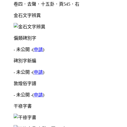
卷四．去聲．十五卦．頁545．右
金石文字辨異
偏類碑別字
- 未公開 -
(
申請
)
碑別字新編
- 未公開 -
(
申請
)
敦煌俗字譜
- 未公開 -
(
申請
)
干祿字書