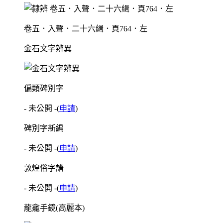
卷五．入聲．二十六緝．頁764．左
金石文字辨異
偏類碑別字
- 未公開 -
(
申請
)
碑別字新編
- 未公開 -
(
申請
)
敦煌俗字譜
- 未公開 -
(
申請
)
龍龕手鏡(高麗本)