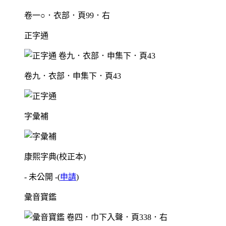
卷一○．衣部．頁99．右
正字通
卷九．衣部．申集下．頁43
字彙補
康熙字典(校正本)
- 未公開 -
(
申請
)
彙音寶鑑