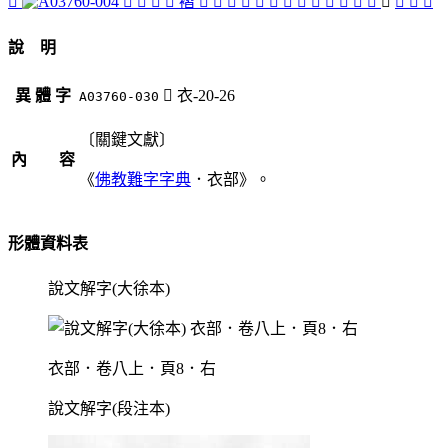
󵚯
󵚨
󵚰
󵚣
󵚱
褶
󵚢
󵚦
󵚩
󵚬
󵚥
󵚳
󵚮
󵚫
󵚭
󵚤
󵚧
󵚲
󵚪
󵚴
𧟛
󵚵
𧟟
說 明
異 體 字
󵚴
衣-20-26
A03760-030
〔關鍵文獻〕
內 容
《
佛教難字字典
．衣部》。
形體資料表
說文解字(大徐本)
衣部．卷八上．頁8．右
說文解字(段注本)