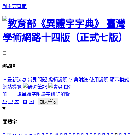
到主要頁面
☰
網站選單
:::
最新消息
常見問題
編輯說明
字典附錄
使用說明
顯示模式
網站導覽
EN
解 說
異體字
附錄字
研訂瀏覽
小
中
大
|
🖨️
✉️
|
加入筆記
異體字