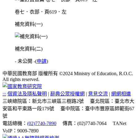
卷七．衣部．頁619．左
補充資料(一)
補充資料(二)
- 未公開 -
(
申請
)
中華民國教育部 版權所有 ©2024 Ministry of Education, R.O.C.
All rights reserved.
:::
個資法及隱私聲明
|
辭典公眾授權網
|
意見交流
|
網網相連
三峽總院區：新北市三峽區三樹路2號
臺北院區：臺北市大
安區和平東路一段179號
臺中院區：臺中市豐原區師範街67
號
電話總機：
(02)7740-7890
傳真：(02)7740-7064
TANet
VoIP：9009-7890