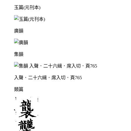
玉篇(元刊本)
廣韻
集韻
入聲．二十六緝．席入切．頁765
類篇