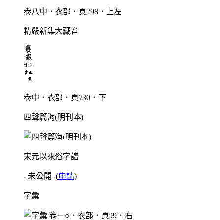
卷八中．衣部．頁298．上左
精嚴新集大藏音
卷中．衣部．頁730．下
四聲篇海(明刊本)
宋元以來俗字譜
- 未公開 -
(
申請
)
字彙