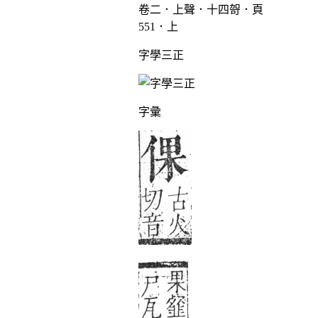
卷二．上聲．十四哿．頁
551．上
字學三正
字彙