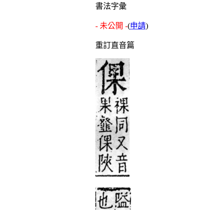
書法字彙
- 未公開 -
(
申請
)
重訂直音篇