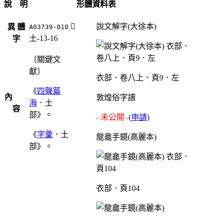
說 明
形體資料表
󵘌
說文解字(大徐本)
異 體
A03739-010
土-13-16
字
〔關鍵文
獻〕
衣部．卷八上．頁9．左
《
四聲篇
內
敦煌俗字譜
海
．土
容
部》。
- 未公開 -
(
申請
)
《
字彙
．土
龍龕手鏡(高麗本)
部》。
衣部．頁104