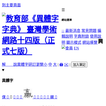
到主要頁面
☰
網站選單
:::
最新消息
常見問題
編
輯說明
字典附錄
使用說
明
顯示模式
網站導覽
EN
解 說
異體字
研訂瀏覽
小
中
大
|
🖨️
✉️
|
加入筆記
異體字
倮
𡑤
󵘌
󵘉
󵘏
󵘋
󸛰
󵘐
󵘊
𧝹
󵘍
躶
󵘎