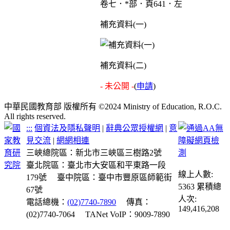
卷七．*部．頁641．左
補充資料(一)
補充資料(二)
- 未公開 -
(
申請
)
中華民國教育部 版權所有 ©2024 Ministry of Education, R.O.C.
All rights reserved.
:::
個資法及隱私聲明
|
辭典公眾授權網
|
意
見交流
|
網網相連
三峽總院區：新北市三峽區三樹路2號
臺北院區：臺北市大安區和平東路一段
線上人數:
179號
臺中院區：臺中市豐原區師範街
5363
累積總
67號
人次:
電話總機：
(02)7740-7890
傳真：
149,416,208
(02)7740-7064
TANet VoIP：9009-7890