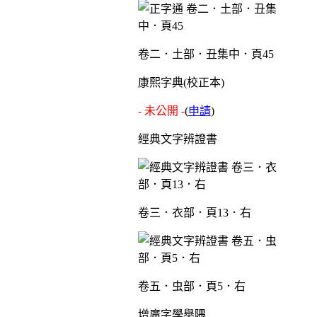
卷二．土部．丑集中．頁45
康熙字典(校正本)
- 未公開 -
(
申請
)
經典文字辨證書
卷三．衣部．頁13．右
卷五．虫部．頁5．右
增廣字學舉隅