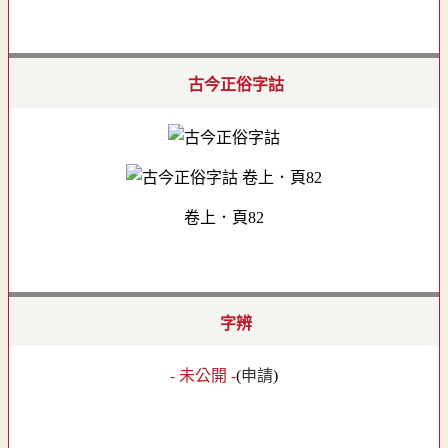
古今正俗字詁
卷上．頁82
字辨
- 未公開 -
(
申請
)