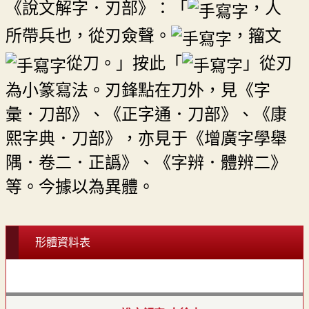
《說文解字．刃部》：「
，人
所帶兵也，從刃僉聲。
，籀文
從刀。」按此「
」從刃
為小篆寫法。刃鋒點在刀外，見《字
彙．刀部》、《正字通．刀部》、《康
熙字典．刀部》，亦見于《增廣字學舉
隅．卷二．正譌》、《字辨．體辨二》
等。今據以為異體。
形體資料表