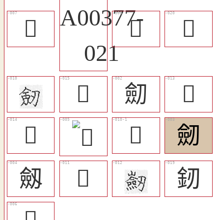
󰡰
󰡡
󰡨
󰡪
劎
󰡞
󰠿
󰡥
劒
劔
𠠆
釰
󰡦