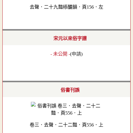
去聲．二十九豔㮇釅韻．頁156．左
宋元以來俗字譜
- 未公開 -
(
申請
)
俗書刊誤
卷三．去聲．二十二豔．頁556．上