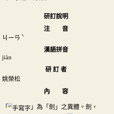
研訂說明
注 音
ˋ
ㄐㄧㄢ
漢語拼音
jiàn
研 訂 者
姚榮松
內 容
「
」為「劍」之異體。劍，