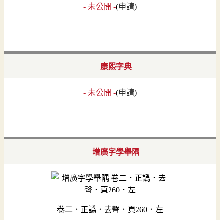
- 未公開 -
(
申請
)
康熙字典
- 未公開 -
(
申請
)
增廣字學舉隅
卷二．正譌．去聲．頁260．左