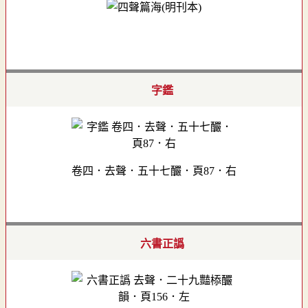
字鑑
卷四．去聲．五十七釅．頁87．右
六書正譌