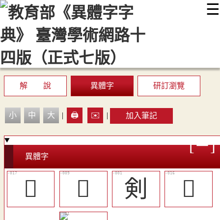
☰
:::
最新消息
常見問題
編輯說明
字典附錄
使用說明
顯示模式
網站導覽
EN
解 說
異體字
研訂瀏覽
小
中
大
|
🖨️
✉️
|
加入筆記
異體字
󷌐
󰢲
剣
󰞴