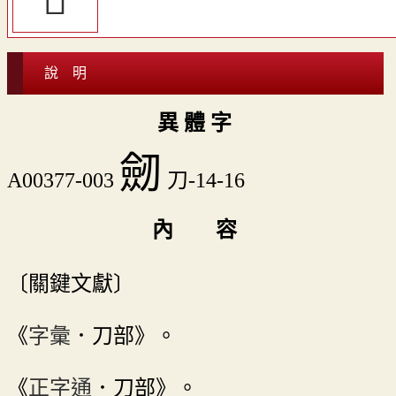
說 明
異 體 字
劒
A00377-003
刀-14-16
內 容
〔關鍵文獻〕
《
字彙
．刀部》。
《
正字通
．刀部》。