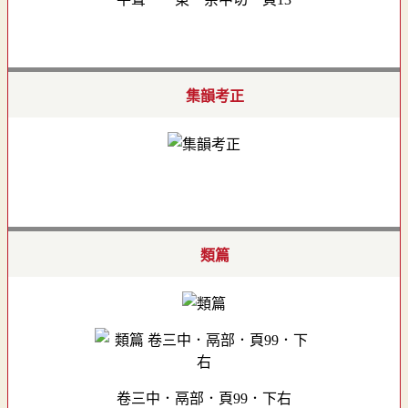
集韻考正
類篇
卷三中．鬲部．頁99．下右