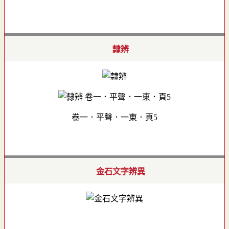
隸辨
卷一．平聲．一東．頁5
金石文字辨異