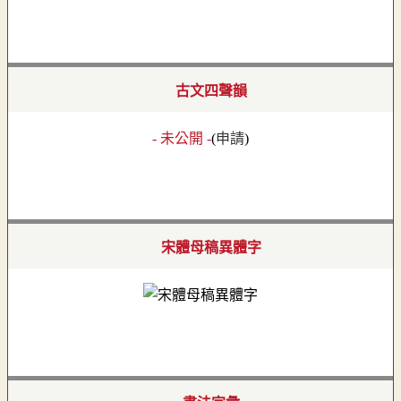
古文四聲韻
- 未公開 -
(
申請
)
宋體母稿異體字