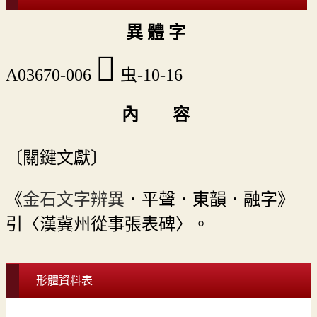
異 體 字
󵒇
A03670-006
虫-10-16
內 容
〔關鍵文獻〕
《
金石文字辨異
．平聲．東韻．融字》
引〈漢冀州從事張表碑〉。
形體資料表