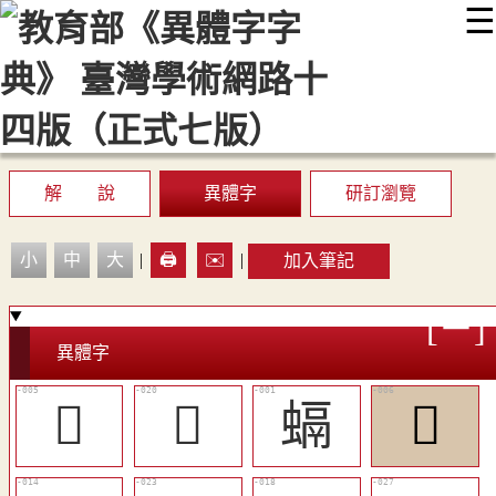
☰
:::
最新消息
常見問題
編輯說明
字典附錄
使用說明
顯示模式
網站導覽
EN
解 說
異體字
研訂瀏覽
小
中
大
|
🖨️
✉️
|
加入筆記
異體字
𥃼
󵒓
螎
󵒇