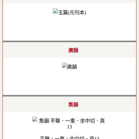
廣韻
集韻
平聲．一東．余中切．頁13