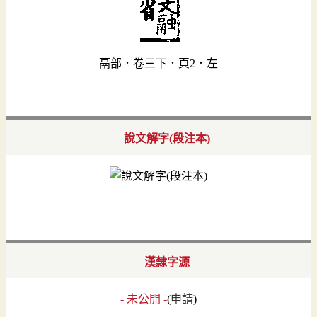
鬲部．卷三下．頁2．左
說文解字(段注本)
漢隸字源
- 未公開 -
(
申請
)