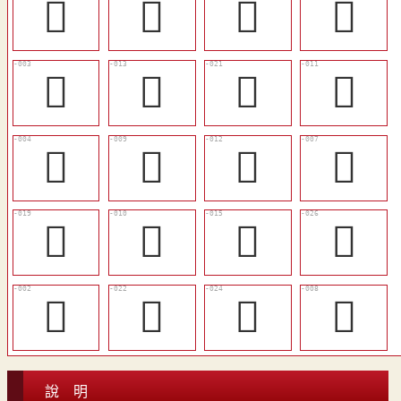
󵒏
󵒖
󵒑
󵒙
󵒅
󵒎
󵒔
󵒌
󵒆
󵒊
󵒍
󵒈
󵒒
󵒋
󵒐
󵒘
𧖓
󵒕
󵒗
󵒉
說 明