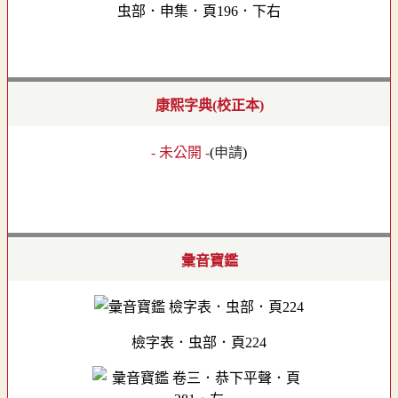
虫部．申集．頁196．下右
康熙字典(校正本)
- 未公開 -
(
申請
)
彙音寶鑑
檢字表．虫部．頁224