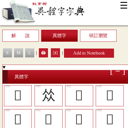
☰
:::
News
Editing Instructions
Appendix
User Guide
Display Mode
Sitemap
中
解 說
異體字
研訂瀏覽
S
M
L
|
🖨️
✉️
|
Add to Notebook
異體字
󵎝
𠈌
󵎞
󵎡
󵎗
󵎠
󵎬
󵎙