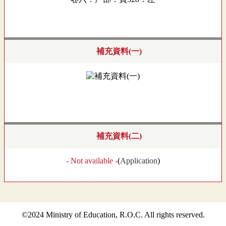
補充資料(一)
補充資料(二)
- Not available -
(
Application
)
©2024 Ministry of Education, R.O.C. All rights reserved.