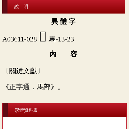
說 明
異 體 字
󵎨
A03611-028
馬-13-23
內 容
〔關鍵文獻〕
《
正字通
．馬部》。
形體資料表