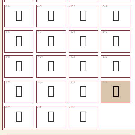
󵎘
󵎖
󵎧
󵎜
󵎛
󵎮
󵎭
󵎚
󵎦
󵎢
󵎟
󵎣
󵎥
󵎤
󵎪
󵎨
󵎩
󵎫
𩦢