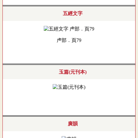
五經文字
虍部．頁79
玉篇(元刊本)
廣韻