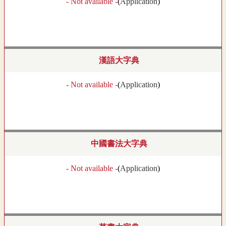
- Not available -
(
Application
)
漢語大字典
- Not available -
(
Application
)
中國書法大字典
- Not available -
(
Application
)