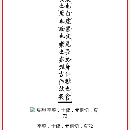
平聲．十虞．元俱切．頁72