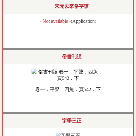
宋元以來俗字譜
- Not available -
(
Application
)
俗書刊誤
卷一．平聲．四魚．頁542．下
字學三正