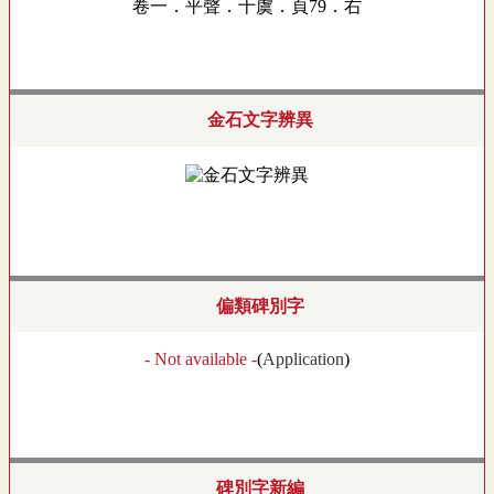
卷一．平聲．十虞．頁79．右
金石文字辨異
偏類碑別字
- Not available -
(
Application
)
碑別字新編