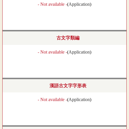
- Not available -
(
Application
)
古文字類編
- Not available -
(
Application
)
漢語古文字字形表
- Not available -
(
Application
)