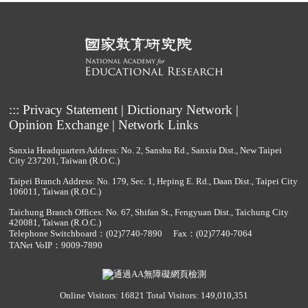
:::
Privacy Statement
|
Dictionary Network
|
Opinion Exchange
|
Network Links
Sanxia Headquarters Address: No. 2, Sanshu Rd., Sanxia Dist., New Taipei
City 237201, Taiwan (R.O.C.)
Taipei Branch Address: No. 179, Sec. 1, Heping E. Rd., Daan Dist., Taipei City
106011, Taiwan (R.O.C.)
Taichung Branch Offices: No. 67, Shifan St., Fengyuan Dist., Taichung City
420081, Taiwan (R.O.C.)
Telephone Switchboard：
(02)7740-7890
Fax：(02)7740-7064
TANet VoIP：9009-7890
Online Visitors: 16821
Total Visitors: 149,010,351