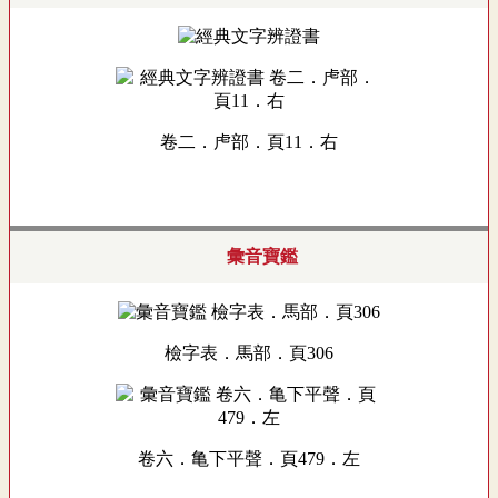
卷二．虍部．頁11．右
彙音寶鑑
檢字表．馬部．頁306
卷六．亀下平聲．頁479．左