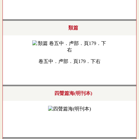
類篇
卷五中．虍部．頁179．下右
四聲篇海(明刊本)