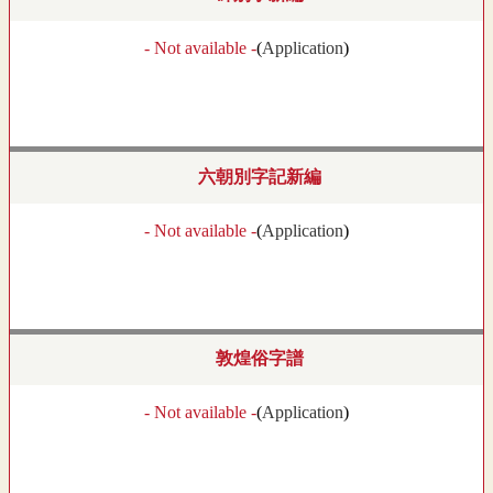
- Not available -
(
Application
)
六朝別字記新編
- Not available -
(
Application
)
敦煌俗字譜
- Not available -
(
Application
)