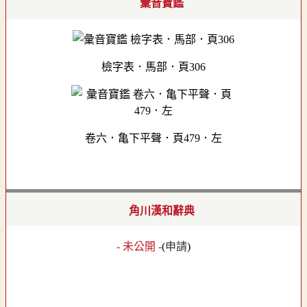
彙音寶鑑
檢字表．馬部．頁306
卷六．亀下平聲．頁479．左
角川漢和辭典
- 未公開 -
(
申請
)