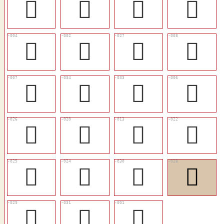
󵎗
󵎠
󵎬
󵎙
󵎘
󵎖
󵎧
󵎜
󵎛
󵎮
󵎭
󵎚
󵎦
󵎢
󵎟
󵎣
󵎥
󵎤
󵎪
󵎨
󵎩
󵎫
𩦢