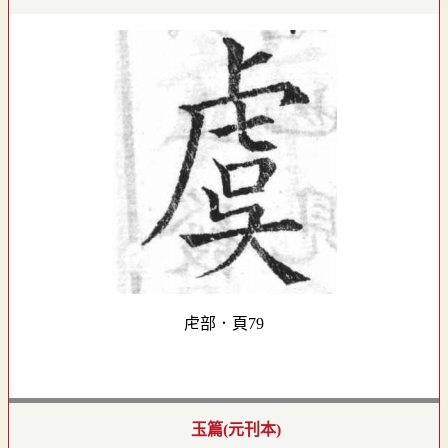
虍部．頁79
玉篇(元刊本)