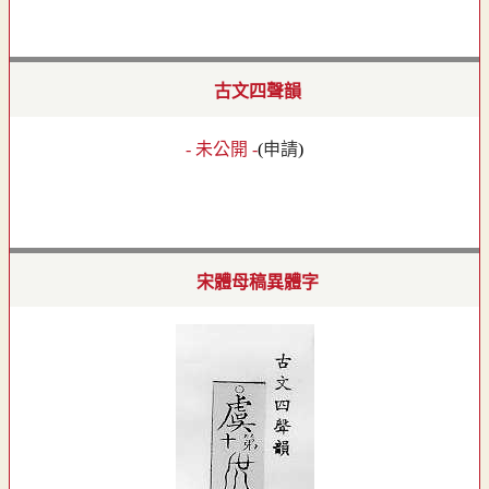
古文四聲韻
- 未公開 -
(
申請
)
宋體母稿異體字