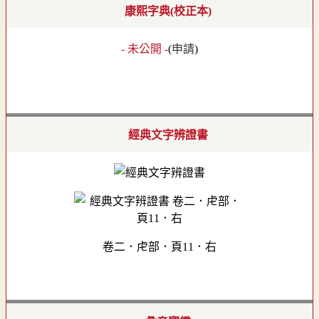
康熙字典(校正本)
- 未公開 -
(
申請
)
經典文字辨證書
卷二．虍部．頁11．右