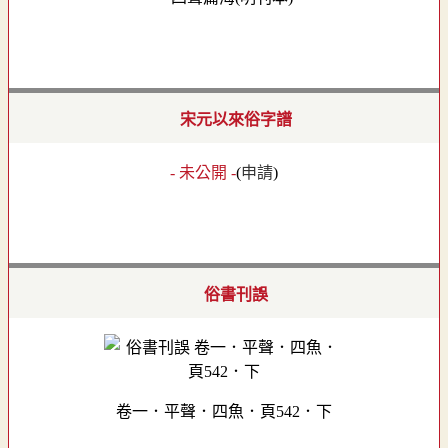
宋元以來俗字譜
- 未公開 -
(
申請
)
俗書刊誤
卷一．平聲．四魚．頁542．下