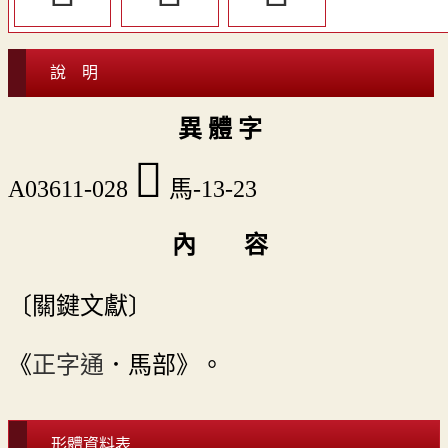
說 明
異 體 字
󵎨
A03611-028
馬-13-23
內 容
〔關鍵文獻〕
《
正字通
．馬部》。
形體資料表