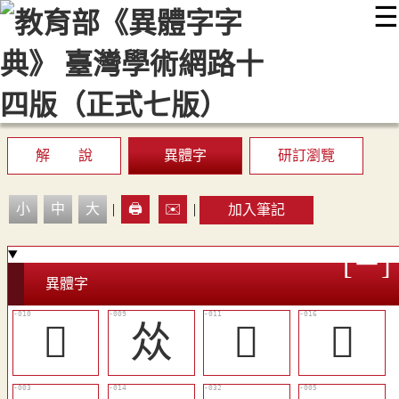
☰
:::
最新消息
常見問題
編輯說明
字典附錄
使用說明
顯示模式
網站導覽
EN
解 說
異體字
研訂瀏覽
小
中
大
|
🖨️
✉️
|
加入筆記
異體字
󵎝
𠈌
󵎞
󵎡