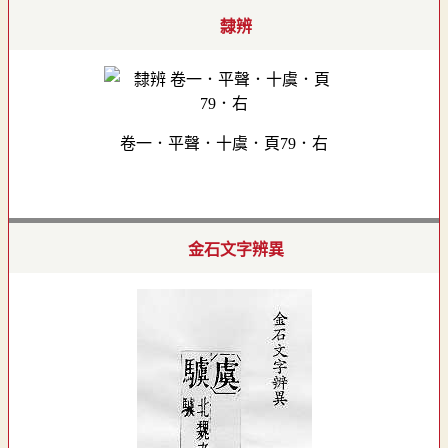
隸辨
卷一．平聲．十虞．頁79．右
金石文字辨異