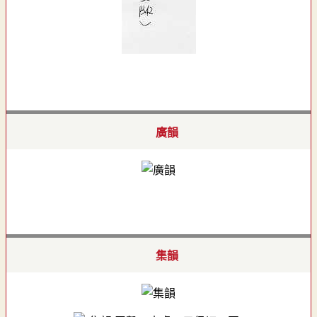
廣韻
集韻