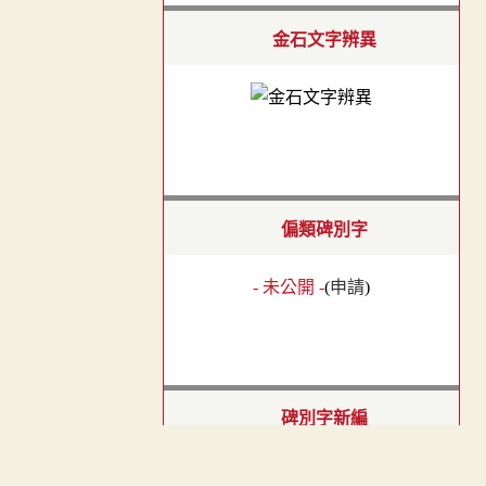
金石文字辨異
偏類碑別字
- 未公開 -
(
申請
)
碑別字新編
- 未公開 -
(
申請
)