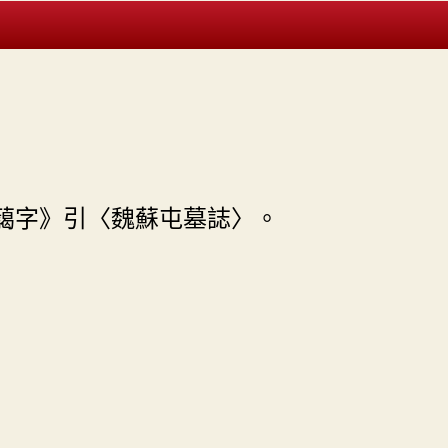
藹字》引〈魏蘇屯墓誌〉。