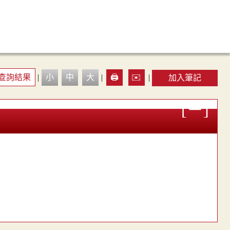
查詢結果
|
小
中
大
|
🖨️
✉️
|
加入筆記