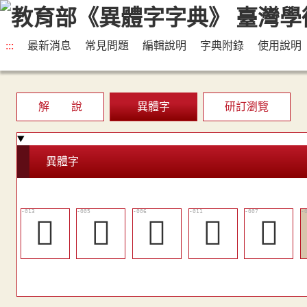
:::
最新消息
常見問題
編輯說明
字典附錄
使用說明
解 說
異體字
研訂瀏覽
異體字
󵋪
󵋥
󵋦
󵋩
󵋧