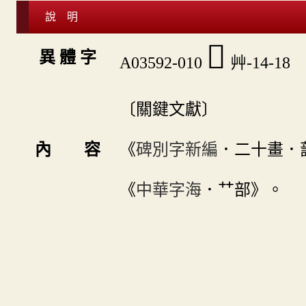
說 明
󵋨
異 體 字
A03592-010
艸-14-18
〔關鍵文獻〕
內 容
《
碑別字新編
．二十畫．
《
中華字海
．艹部》。