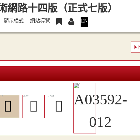
顯示模式
網站導覽
EN
回
󵋨
󵋤
󵋣