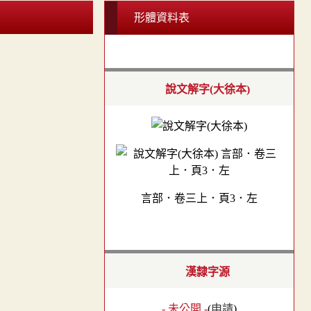
形體資料表
說文解字(大徐本)
言部．卷三上．頁3．左
漢隸字源
- 未公開 -
(
申請
)