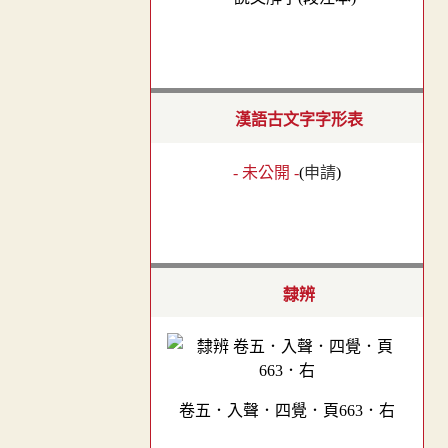
漢語古文字字形表
- 未公開 -
(
申請
)
隸辨
卷五．入聲．四覺．頁663．右