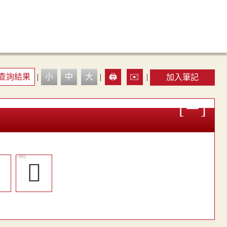
查詢結果
|
小
中
大
|
🖨️
✉️
|
加入筆記

𧂀