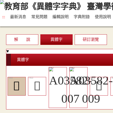
:::
最新消息
常見問題
編輯說明
字典附錄
使用說明
解 說
異體字
研訂瀏覽
異體字
𦯦
󵊕
󵊒