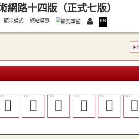
顯示模式
網站導覽
EN
回
󵊑
󵊏
󵊖
󵊓
󵊐
