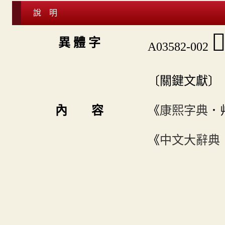
說 明

異 體 字
A03582-002
〔關鍵文獻〕
內 容
《
康熙字典
．
《
中文大辭典