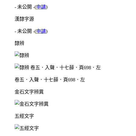
- 未公開 -
(
申請
)
漢隸字源
- 未公開 -
(
申請
)
隸辨
卷五．入聲．十七薛．頁698．左
金石文字辨異
五經文字