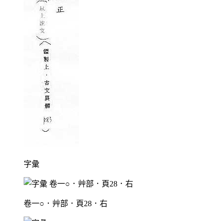
字彙
卷一○．艸部．頁28．右