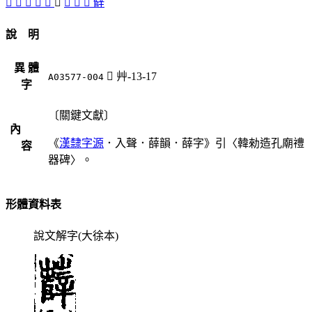
𦵮
󵉜
󵉛
󵉝
󵉞
󵉙
󵉚
𧀼
󵉟
辥
說 明
異 體
󵉙
艸-13-17
A03577-004
字
〔關鍵文獻〕
內
《
漢隸字源
．入聲．薛韻．薛字》引〈韓勑造孔廟禮
容
器碑〉。
形體資料表
說文解字(大徐本)