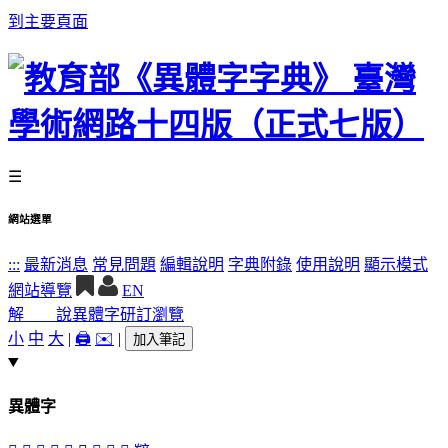
到主要頁面
☰
網站選單
:::
最新消息
常見問題
編輯說明
字典附錄
使用說明
顯示模式
網站導覽
EN
解 說
異體字
研訂瀏覽
小
中
大
|
🖨️
✉️
|
加入筆記
異體字