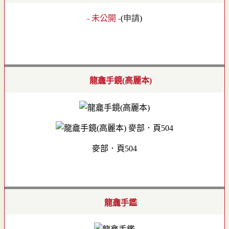
- 未公開 -
(
申請
)
龍龕手鏡(高麗本)
麥部．頁504
龍龕手鑑