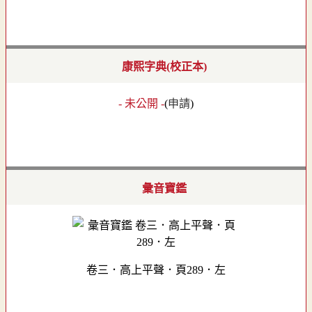
康熙字典(校正本)
- 未公開 -
(
申請
)
彙音寶鑑
卷三．高上平聲．頁289．左