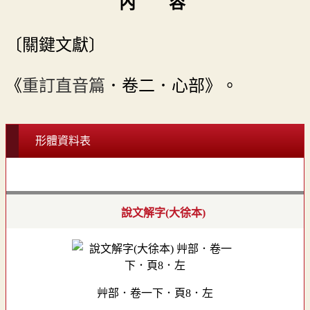
內 容
〔關鍵文獻〕
《
重訂直音篇
．卷二．心部》。
形體資料表
說文解字(大徐本)
艸部．卷一下．頁8．左