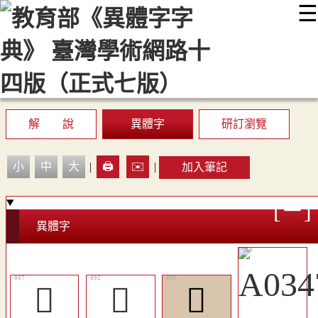
☰
:::
最新消息
常見問題
編輯說明
字典附錄
使用說明
顯示模式
網站導覽
EN
解 說
異體字
研訂瀏覽
小
中
大
|
🖨️
✉️
|
加入筆記
異體字
󵀖
𢘿
󵀗