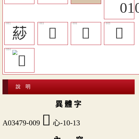
䔋
𦹈
󵀕
󵀔
說 明
異 體 字
󵀗
A03479-009
心-10-13