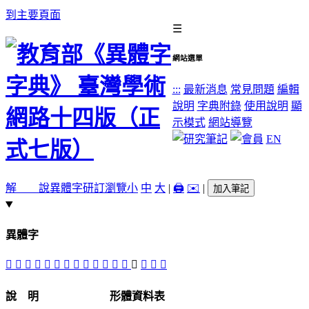
到主要頁面
☰
網站選單
:::
最新消息
常見問題
編輯
說明
字典附錄
使用說明
顯
示模式
網站導覽
EN
解 說
異體字
研訂瀏覽
小
中
大
|
🖨️
✉️
|
加入筆記
異體字
󴼌
𡆨
𡰩
𣌣
󴼎
𣌩
󴼋
󴼉
󴼑
󴼍
󴼏
󴼈
𥭣
𥭷
󴼊
󴼒
󴼐
說 明
形體資料表