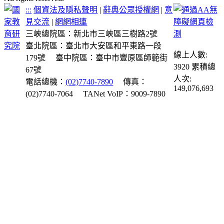
:::
個資法及隱私聲明
|
辭典公眾授權網
|
意
見交流
|
網網相連
三峽總院區：新北市三峽區三樹路2號
臺北院區：臺北市大安區和平東路一段
線上人數:
179號
臺中院區：臺中市豐原區師範街
3920
累積總
67號
人次:
電話總機：
(02)7740-7890
傳真：
149,076,693
(02)7740-7064
TANet VoIP：9009-7890