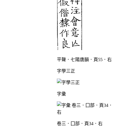
平聲．七陽唐韻．頁55．右
字學三正
字彙
卷三．囗部．頁34．右