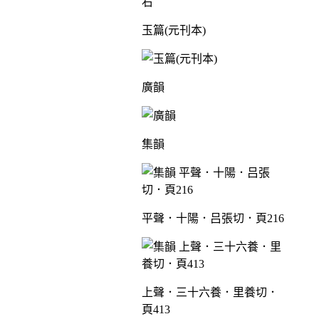
右
玉篇(元刊本)
廣韻
集韻
平聲．十陽．吕張切．頁216
上聲．三十六養．里養切．
頁413