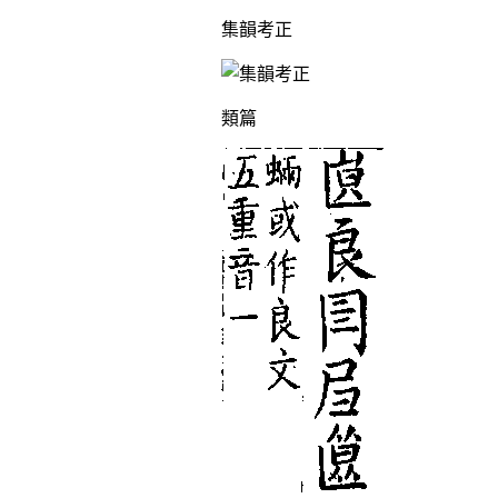
集韻考正
類篇