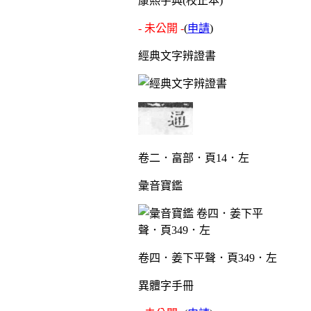
康熙字典(校正本)
- 未公開 -
(
申請
)
經典文字辨證書
卷二．畗部．頁14．左
彙音寶鑑
卷四．姜下平聲．頁349．左
異體字手冊