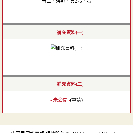
卷三．舛部．頁276．右
補充資料(一)
補充資料(二)
- 未公開 -
(
申請
)