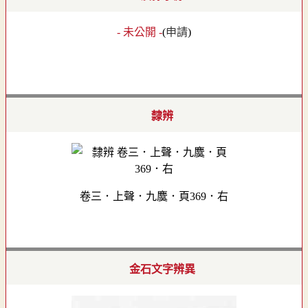
- 未公開 -
(
申請
)
隸辨
卷三．上聲．九麌．頁369．右
金石文字辨異