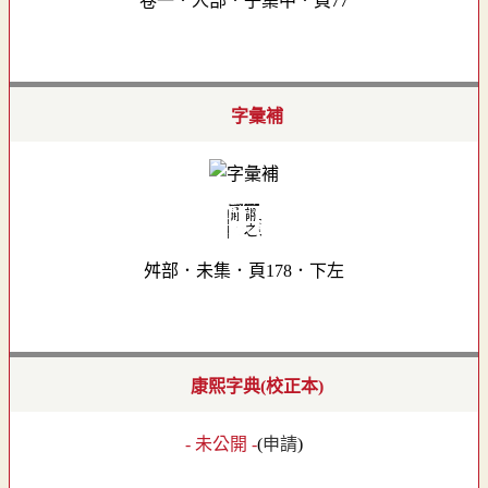
卷一．人部．子集中．頁77
字彙補
舛部．未集．頁178．下左
康熙字典(校正本)
- 未公開 -
(
申請
)