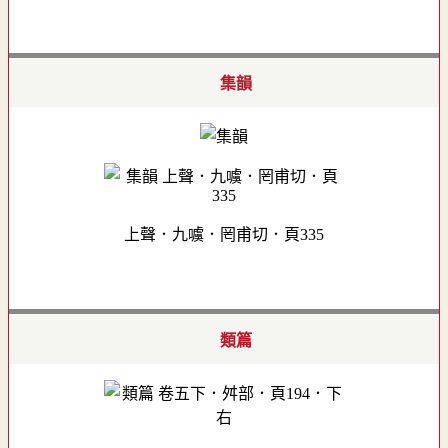
集韻
上聲．九噳．罔甫切．頁335
類篇