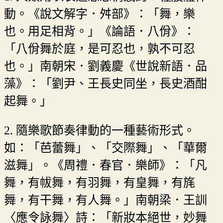
動。《說文解字．舛部》：「舞，樂
也。用足相背。」《論語．八佾》：
「八佾舞於庭，是可忍也，孰不可忍
也。」南朝宋．劉義慶《世說新語．品
藻》：「劉尹、王長史同坐，長史酒酣
起舞。」
2. 隨樂歌節奏律動的一種藝術形式。
如：「芭蕾舞」、「交際舞」、「華爾
滋舞」。《周禮．春官．樂師》：「凡
舞，有帗舞，有羽舞，有皇舞，有旄
舞，有干舞，有人舞。」南朝梁．王訓
〈應令詠舞〉詩：「新妝本絕世，妙舞