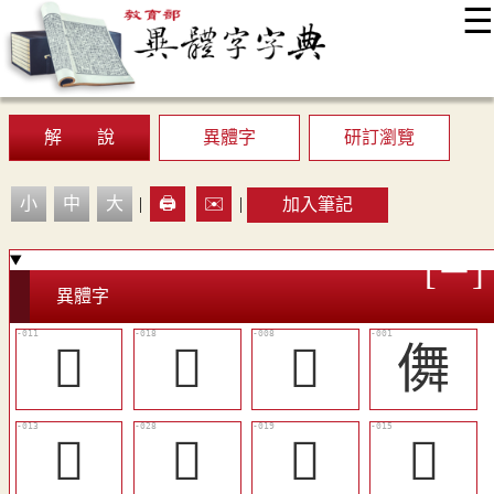
☰
:::
最新消息
常見問題
編輯說明
字典附錄
使用說明
顯示模式
網站導覽
EN
解 說
異體字
研訂瀏覽
小
中
大
|
🖨️
✉️
|
加入筆記
異體字
󰋽
󴻒
󴻊
儛
󴻏
󴻙
󴻓
󴻑