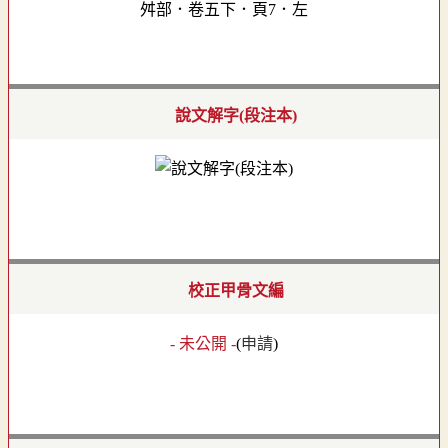
舛部．卷五下．頁7．左
說文解字(段注本)
校正甲骨文編
- 未公開 -
(
申請
)