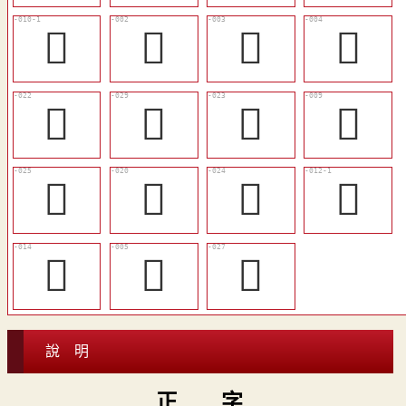
󴻌
𦐀
𦏶
󴻈
󴻕
󴻚
󴻖
󴻋
󴻘
󴻔
󴻗
󴻎
󴻐
󴻉
𦨅
說 明
正 字