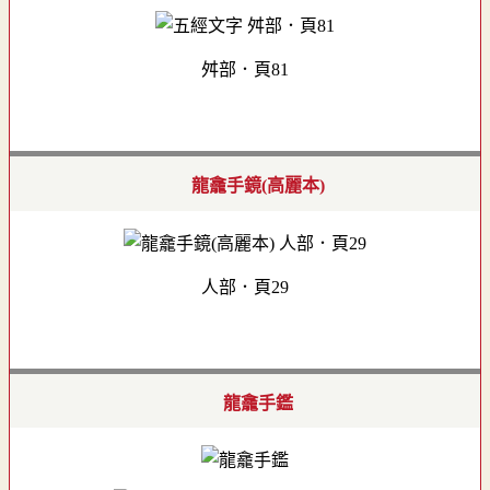
舛部．頁81
龍龕手鏡(高麗本)
人部．頁29
龍龕手鑑