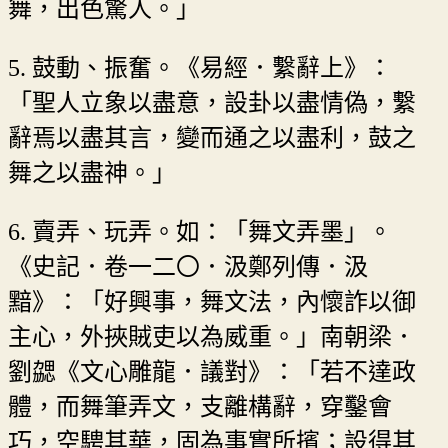
舞，出色驚人。」
5. 鼓動、振奮。《易經．繫辭上》：
「聖人立象以盡意，設卦以盡情偽，繫
辭焉以盡其言，變而通之以盡利，鼓之
舞之以盡神。」
6. 賣弄、玩弄。如：「舞文弄墨」。
《史記．卷一二〇．汲鄭列傳．汲
黯》：「好興事，舞文法，內懷詐以御
主心，外挾賊吏以為威重。」南朝梁．
劉勰《文心雕龍．議對》：「若不達政
體，而舞筆弄文，支離構辭，穿鑿會
巧，空騁其華，固為事實所擯；設得其