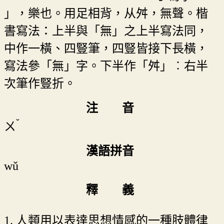
」，樂也。用足相背，从舛，無聲。楷
書寫法：上半與「無」之上半寫法同，
中作一橫、四豎筆，四豎皆接下長橫，
寫法參「無」字。下半作「舛」︰右半
次筆作豎折。
注 音
ˇ
ㄨ
漢語拼音
wǔ
釋 義
1. 人類用以表達思想情感的一種肢體律