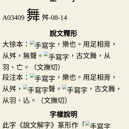
舞
A03409
舛-08-14
說文釋形
大徐本：
，樂也。用足相背，
从舛，無聲。
，古文舞，从
羽、亡。（文撫切）
段注本：
，樂也。用足相背，
从舛，
聲。
，古文舞，
从羽、亾。（文撫切）
字樣說明
此字《說文解字》篆形作「