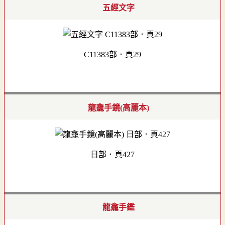
五經文字
C11383部．頁29
龍龕手鏡(高麗本)
日部．頁427
龍龕手鑑