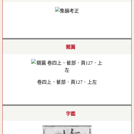
類篇
卷四上．萑部．頁127．上左
字鑑