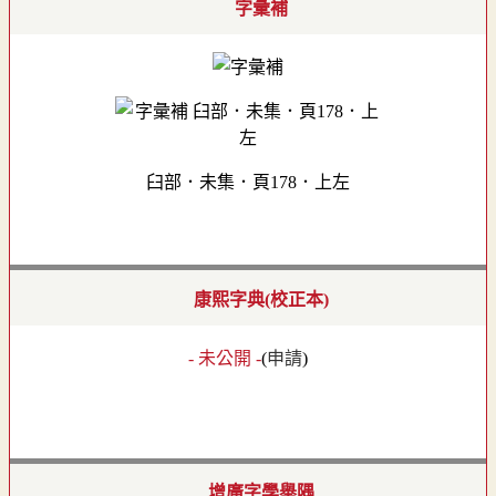
字彙補
臼部．未集．頁178．上左
康熙字典(校正本)
- 未公開 -
(
申請
)
增廣字學舉隅