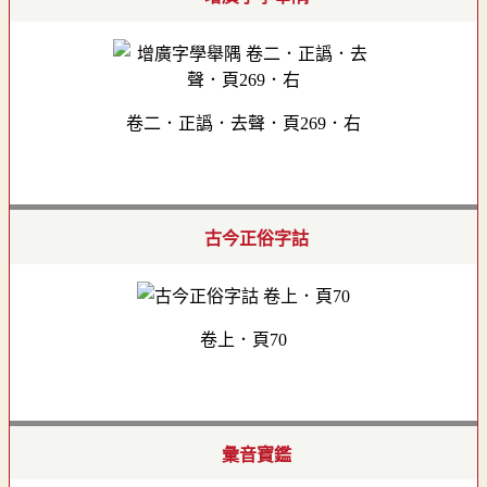
卷二．正譌．去聲．頁269．右
古今正俗字詁
卷上．頁70
彙音寶鑑