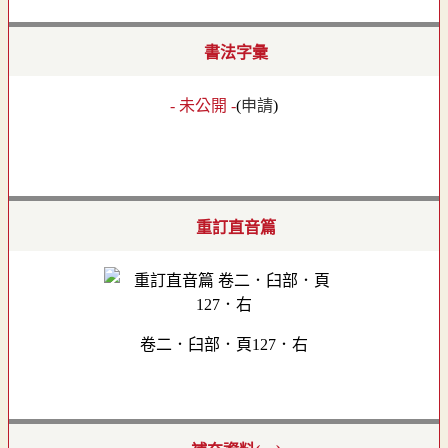
書法字彙
- 未公開 -
(
申請
)
重訂直音篇
卷二．臼部．頁127．右