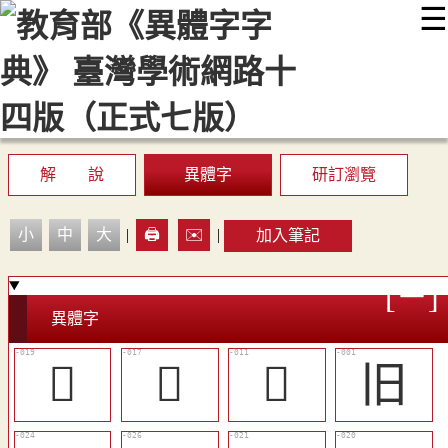
☰
:::
最新消息
常見問題
編輯說明
字典附錄
使用說明
顯示模式
網站導覽
EN
解 說
異體字
研訂瀏覽
小
中
大
|
🖨️
✉️
|
加入筆記
異體字
󴺕
󴺔
󴺎
旧