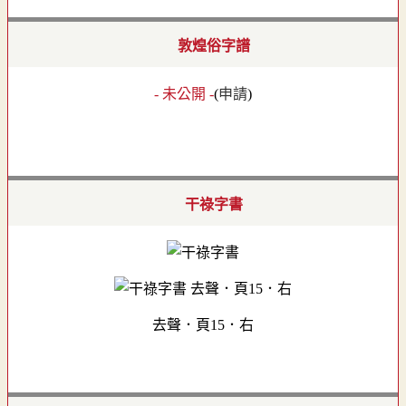
敦煌俗字譜
- 未公開 -
(
申請
)
干祿字書
去聲．頁15．右