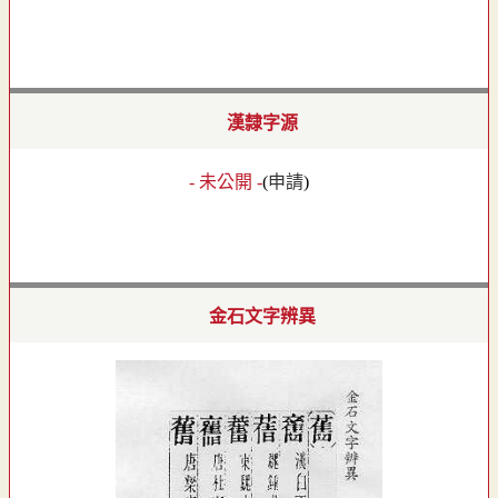
漢隸字源
- 未公開 -
(
申請
)
金石文字辨異