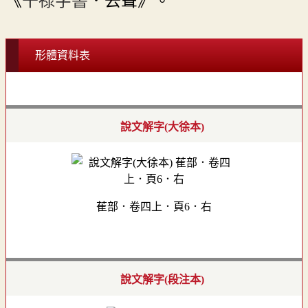
《
干祿字書
．去聲》。
形體資料表
說文解字(大徐本)
萑部．卷四上．頁6．右
說文解字(段注本)