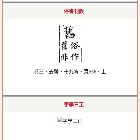
俗書刊誤
卷三．去聲．十九宥．頁556．上
字學三正