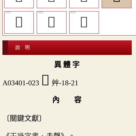
󴺒
󴺡
󴺐
說 明
異 體 字
󴺙
A03401-023
艸-18-21
內 容
〔關鍵文獻〕