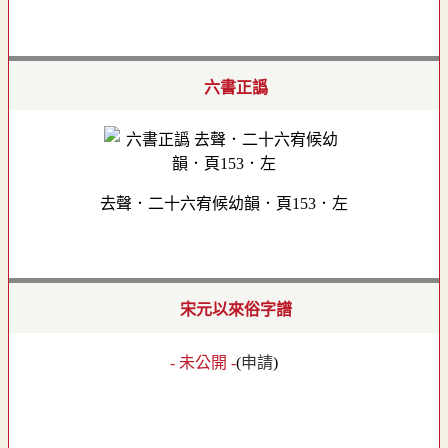
六書正譌
去聲．二十六宥候幼韻．頁153．左
宋元以來俗字譜
- 未公開 -
(
申請
)