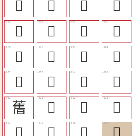
󴺚
󴺜
󴺗
󴺖
󴺛
󴺋
󴺆
󴺉
󴺞
󴺝
󴺈
󴺇
󴺊
󴺟
󴺑
󴺌
𦾔
󴺠
󴺏
󴺢
󴺘
󴺍
󴺓
󴺙