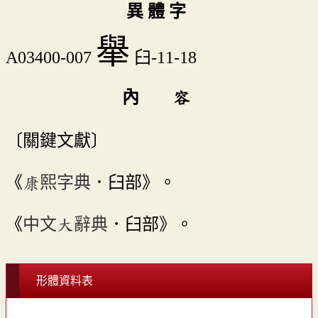
異 體 字
𦦙
A03400-007
臼-11-18
內 容
〔關鍵文獻〕
《
康熙字典
．臼部》。
《
中文大辭典
．臼部》。
形體資料表