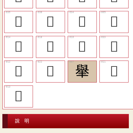
󴹹
󴹻
󴹸
󴹢
󴹧
󴹫
󴹣
󴹷
󴹥
󴹯
𦦙
󴹤
󴹦
說 明