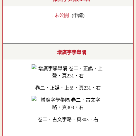
- 未公開 -
(
申請
)
增廣字學舉隅
卷二．正譌．上聲．頁231．右
卷二．古文字略．頁303．右