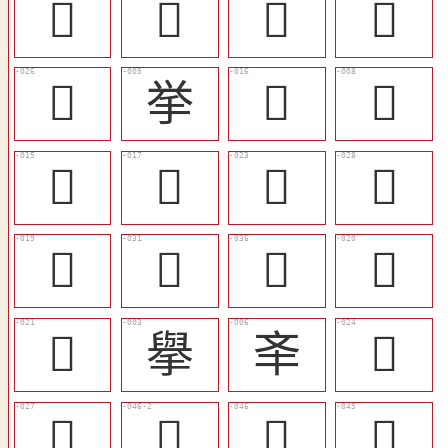
𡕖
󴹾
𦬠
𢪓
󴹳
挙
󴹩
󴹡
󴹨
󴹪
󴹰
󴹵
󴹬
󴹶
󴹺
󴹭
󴹮
擧
㪯
󴹱
󴹴
󴹿
󴹽
󴹼