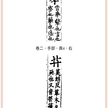
卷二．手部．頁4．右