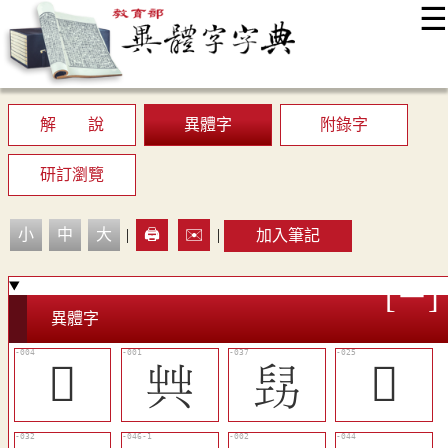
☰
:::
最新消息
常見問題
編輯說明
字典附錄
使用說明
顯示模式
網站導覽
EN
解 說
異體字
附錄字
研訂瀏覽
小
中
大
|
🖨️
✉️
|
加入筆記
異體字
𠃥
𠔖
𠢈
󴹲