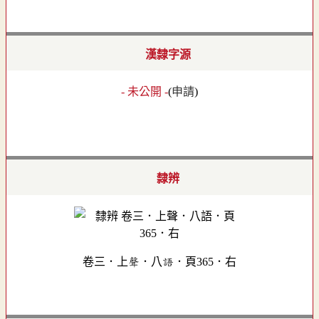
漢隸字源
- 未公開 -
(
申請
)
隸辨
卷三．上聲．八語．頁365．右