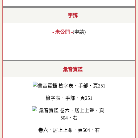
字辨
- 未公開 -
(
申請
)
彙音寶鑑
檢字表．手部．頁251
卷六．居上上聲．頁504．右