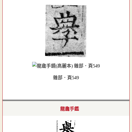
雜部．頁549
龍龕手鑑