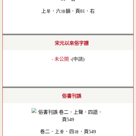
上聲．六語韻．頁81．右
宋元以來俗字譜
- 未公開 -
(
申請
)
俗書刊誤
卷二．上聲．四語．頁549