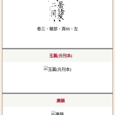
卷三．雜部．頁66．左
玉篇(元刊本)
廣韻