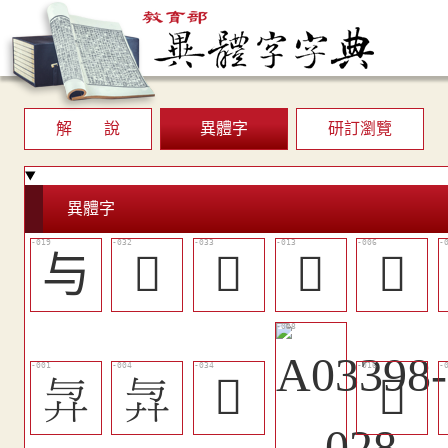
解 說
異體字
研訂瀏覽
異體字
与
󴹋
󴹌
󴹂
󴸼
𢌱
𢌱
󴹍
󴹄