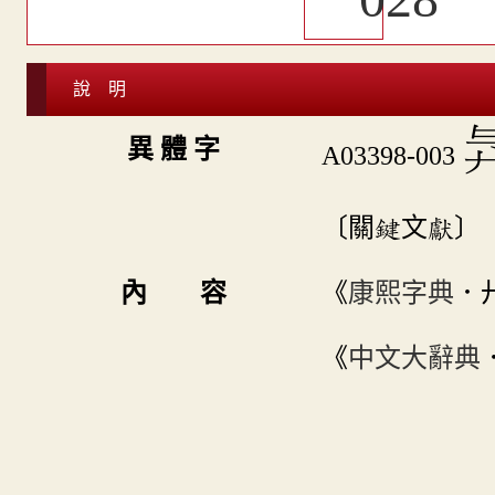
說 明

異 體 字
A03398-003
〔關鍵文獻〕
內 容
《
康熙字典
．
《
中文大辭典