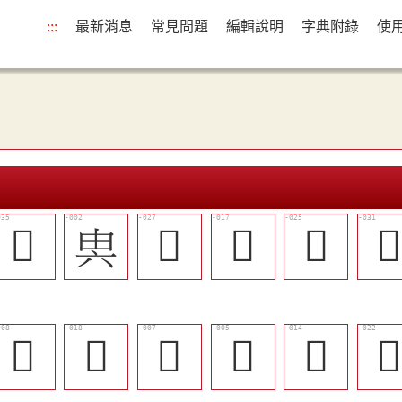
:::
最新消息
常見問題
編輯說明
字典附錄
使
󴹎
𠔜
󴹉
󴹅
󴹈

󴸾
󴹆
󴸽
𦥸
󴹃
