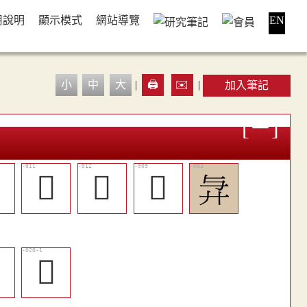
用說明
顯示模式
網站導覽
EN
小
中
大
|
🖨️
✉️
|
加入筆記

󴹀
󴹁
󴸿
𢌱

𦦲