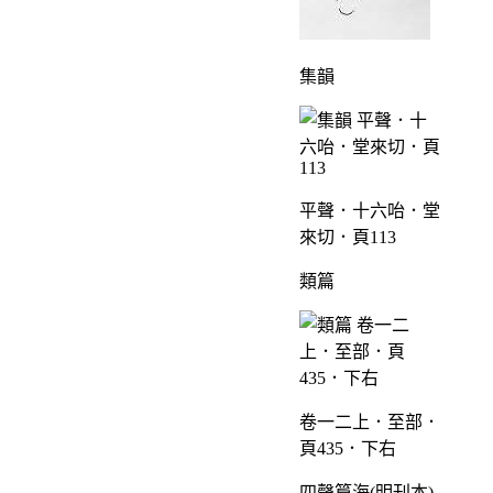
集韻
平聲．十六咍．堂
來切．頁113
類篇
卷一二上．至部．
頁435．下右
四聲篇海(明刊本)