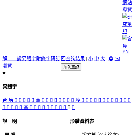
網站
導覽
EN
解 說
異體字
附錄字
研訂
回查詢結果
|
小
中
大
|
🖨️
✉️
|
瀏覽
加入筆記
異體字
台
坮
󴸍
𡋛
𡌬
𡌫
󴸋
㙜
󴷺
𡐉
󴸉
󴷵
󴷹
󴸃
󴸄
󴷽
㙵
󴸏
󴸌
󴸊
󴸑
󴸗
󴸂
󴸖
󴷻
󴸇
󴸔
𦤼
󴸀
󴸎
󴸈
󴸕
󴷿
󴸓
䑓
󴸆
󴷶
󴷷
󴸐
󴷸
󴸒
𡔼
󴷾
󴷼
󴸁
󴸅
說 明
形體資料表
說文解字(大徐本)