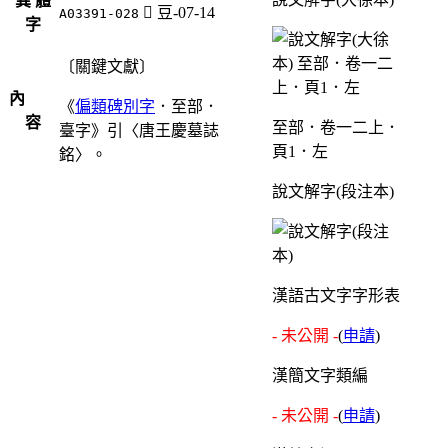
異 體
󴸁
豆-07-14
A03391-028
字
〔關鍵文獻〕
內
《
偏類碑別字
．至部．
容
至部．卷一二上．
臺字》引〈唐王慶墓誌
頁1．左
銘〉。
說文解字(段注本)
漢語古文字字形表
- 未公開 -
(
申請
)
漢簡文字類編
- 未公開 -
(
申請
)