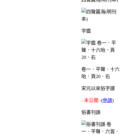
字鑑
卷一．平聲．十六
咍．頁20．右
宋元以來俗字譜
- 未公開 -
(
申請
)
俗書刊誤