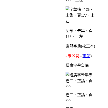
至部．未集．頁
177．上左
康熙字典(校正本)
- 未公開 -
(
申請
)
增廣字學舉隅
卷二．正譌．頁
200