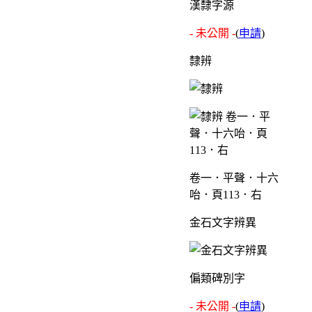
漢隸字源
- 未公開 -
(
申請
)
隸辨
卷一．平聲．十六
咍．頁113．右
金石文字辨異
偏類碑別字
- 未公開 -
(
申請
)