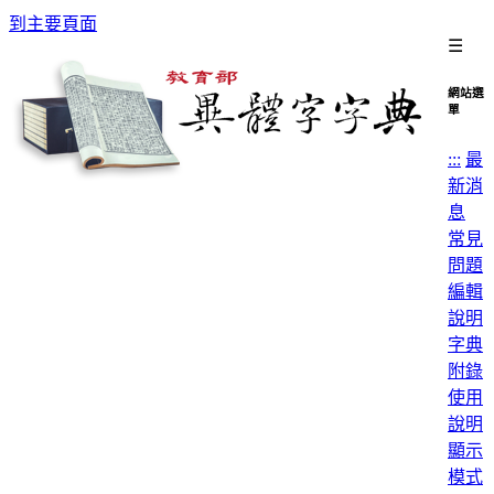
到主要頁面
☰
網站選
單
:::
最
新消
息
常見
問題
編輯
說明
字典
附錄
使用
說明
顯示
模式