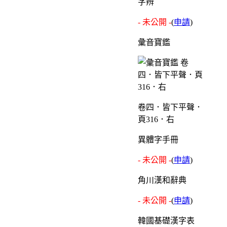
字辨
- 未公開 -
(
申請
)
彙音寶鑑
卷四．皆下平聲．
頁316．右
異體字手冊
- 未公開 -
(
申請
)
角川漢和辭典
- 未公開 -
(
申請
)
韓國基礎漢字表