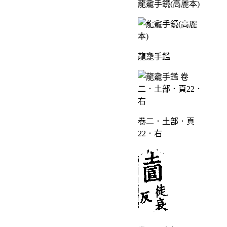
龍龕手鏡(高麗本)
龍龕手鑑
卷二．土部．頁
22．右