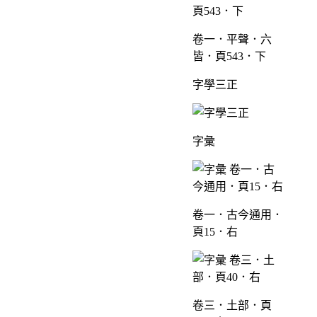
卷一．平聲．六
皆．頁543．下
字學三正
字彙
卷一．古今通用．
頁15．右
卷三．土部．頁