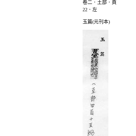
卷二．土部．頁
22．左
玉篇(元刊本)