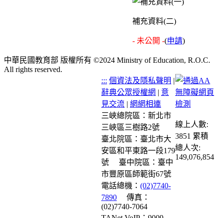
補充資料(二)
- 未公開 -
(
申請
)
中華民國教育部 版權所有 ©2024 Ministry of Education, R.O.C.
All rights reserved.
:::
個資法及隱私聲明
|
辭典公眾授權網
|
意
見交流
|
網網相連
三峽總院區：新北市
線上人數:
三峽區三樹路2號
3851
累積
臺北院區：臺北市大
總人次:
安區和平東路一段179
149,076,854
號
臺中院區：臺中
市豐原區師範街67號
電話總機：
(02)7740-
7890
傳真：
(02)7740-7064
TANet VoIP：9009-