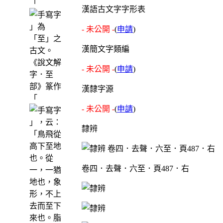
「
漢語古文字字形表
」為
- 未公開 -
(
申請
)
「至」之
漢簡文字類編
古文。
《說文解
- 未公開 -
(
申請
)
字．至
部》篆作
漢隸字源
「
- 未公開 -
(
申請
)
」，云：
隸辨
「鳥飛從
高下至地
也。從
卷四．去聲．六至．頁487．右
一，一猶
地也，象
形，不上
去而至下
來也。脂