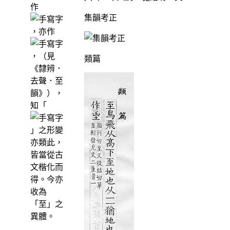
作
集韻考正
，亦作
，（見
類篇
《隸辨．
去聲．至
韻》），
知「
」之形變
亦類此，
皆當從古
文楷化而
得。今亦
收為
「至」之
異體。