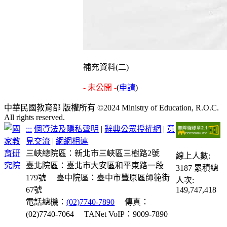
補充資料(二)
- 未公開 -
(
申請
)
中華民國教育部 版權所有 ©2024 Ministry of Education, R.O.C.
All rights reserved.
:::
個資法及隱私聲明
|
辭典公眾授權網
|
意
見交流
|
網網相連
三峽總院區：新北市三峽區三樹路2號
線上人數:
臺北院區：臺北市大安區和平東路一段
3187
累積總
179號
臺中院區：臺中市豐原區師範街
人次:
67號
149,747,418
電話總機：
(02)7740-7890
傳真：
(02)7740-7064
TANet VoIP：9009-7890