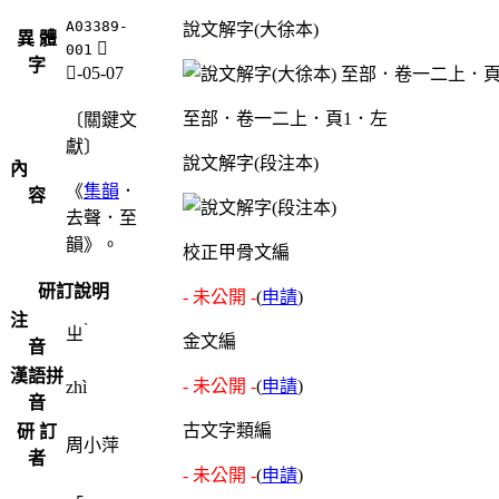
A03389-
說文解字(大徐本)
異 體
𡊏
001
字
厶-05-07
至部．卷一二上．頁1．左
〔關鍵文
獻〕
說文解字(段注本)
內
《
集韻
．
容
去聲．至
韻》。
校正甲骨文編
研訂說明
- 未公開 -
(
申請
)
注
ˋ
ㄓ
金文編
音
漢語拼
- 未公開 -
(
申請
)
zhì
音
古文字類編
研 訂
周小萍
者
- 未公開 -
(
申請
)