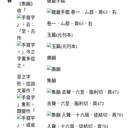
容
龍龕手鑑
《集韻》
收「
卷一．厶部．頁63．右
」，云：
「至，古
玉篇(元刊本)
作
。」今之
廣韻
字書多從
之。
至之字
集韻
形，從說
文篆作「
去聲．六至．脂利切．頁472
」象形，
隸變作「
」，或省
入聲．十六屑．徒結切．頁701