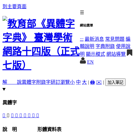
到主要頁面
☰
網站選單
:::
最新消息
常見問題
編
輯說明
字典附錄
使用說
明
顯示模式
網站導覽
EN
解 說
異體字
附錄字
研訂瀏覽
小
中
大
|
🖨️
✉️
|
加入筆記
異體字
󴷛
𡊏
󴷝
󴷚
󴷙
󴷜
𦤳
𦤴
𦤵
說 明
形體資料表