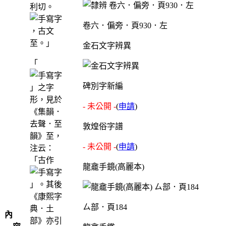
利切。
卷六．偏旁．頁930．左
，古文
至。」
金石文字辨異
「
碑別字新編
」之字
形，見於
- 未公開 -
(
申請
)
《集韻．
去聲．至
敦煌俗字譜
韻》至，
- 未公開 -
(
申請
)
注云：
「古作
龍龕手鏡(高麗本)
」。其後
《康熙字
ㄙ部．頁184
典．土
內
部》亦引