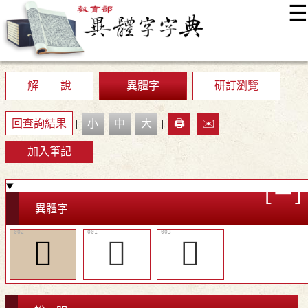
☰
:::
最新消息
常見問題
編輯說明
字典附錄
使用說明
顯示模式
網站導覽
EN
解 說
異體字
研訂瀏覽
回查詢結果
|
小
中
大
|
🖨️
✉️
|
加入筆記
異體字
󴵭
󴵬
󴵮