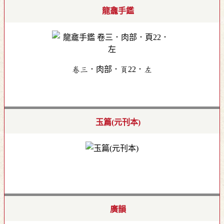
龍龕手鑑
卷三．肉部．頁22．左
玉篇(元刊本)
廣韻