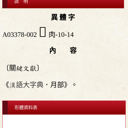
說 明
異 體 字
󴵭
A03378-002
肉-10-14
內 容
〔關鍵文獻〕
《
漢語大字典
．月部》。
形體資料表