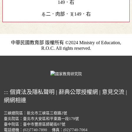
卷二．肉部．頁149．右
中華民國教育部 版權所有 ©2024 Ministry of Education,
R.O.C. All rights reserved.
:::
個資法及隱私聲明
|
辭典公眾授權網
|
意見交流
|
網網相連
三峽總院區：新北市三峽區三樹路2號
臺北院區：臺北市大安區和平東路一段179號
臺中院區：臺中市豐原區師範街67號
電話總機：
(02)7740-7890
傳真：(02)7740-7064