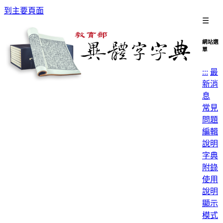
到主要頁面
☰
網站選
單
:::
最
新消
息
常見
問題
編輯
說明
字典
附錄
使用
說明
顯示
模式