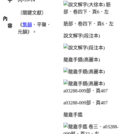
字
〔關鍵文獻〕
內
筋部．卷四下．頁6．左
《
集韻
．平聲．
容
元韻》。
說文解字(段注本)
龍龕手鏡(高麗本)
a03288-009部．頁407
龍龕手鑑