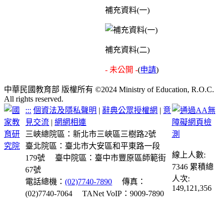
補充資料(一)
補充資料(二)
- 未公開 -
(
申請
)
中華民國教育部 版權所有 ©2024 Ministry of Education, R.O.C.
All rights reserved.
:::
個資法及隱私聲明
|
辭典公眾授權網
|
意
見交流
|
網網相連
三峽總院區：新北市三峽區三樹路2號
臺北院區：臺北市大安區和平東路一段
線上人數:
179號
臺中院區：臺中市豐原區師範街
7346
累積總
67號
人次:
電話總機：
(02)7740-7890
傳真：
149,121,356
(02)7740-7064
TANet VoIP：9009-7890