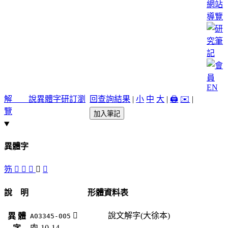
網站
導覽
EN
解 說
異體字
研訂瀏
回查詢結果
|
小
中
大
|
🖨️
✉️
|
覽
加入筆記
異體字
䇟
󴲶
󴲹
󴲷
󴲸
𦞬
說 明
形體資料表
󴲸
說文解字(大徐本)
異 體
A03345-005
肉-10-14