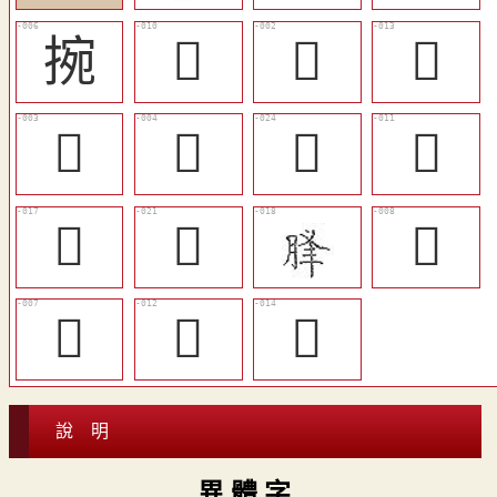
捥
𢮘
𢮗
󴲘
𢯲
𥆶
󴲞
𦙵
󴲜
󴲝
󴲖
󴲕
󴲗
󴲙
說 明
異 體 字