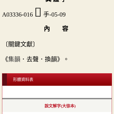
󴲛
A03336-016
手-05-09
內 容
〔關鍵文獻〕
《
集韻
．去聲．換韻》。
形體資料表
說文解字(大徐本)