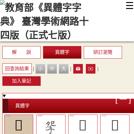
☰
:::
最新消息
常見問題
編輯說明
字典附錄
使用說明
顯示模式
網站導覽
EN
解 說
異體字
研訂瀏覽
回查詢結果
|
小
中
大
|
🖨️
✉️
|
加入筆記
異體字
󴲛
𢫪
󴲚