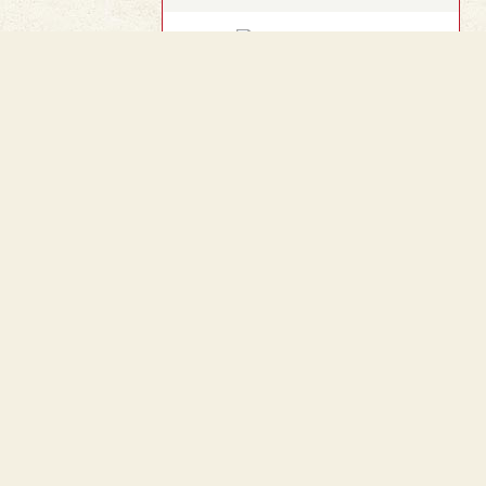
︿
a03288-009部．頁412
TOP
目部．頁422
龍龕手鑑
卷二．手部．頁5．右