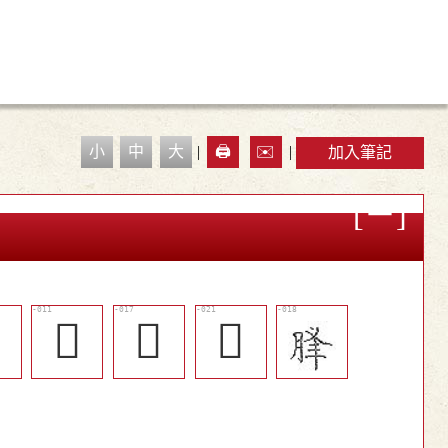
小
中
大
|
🖨️
✉️
|
加入筆記

𦙵
󴲜
󴲝