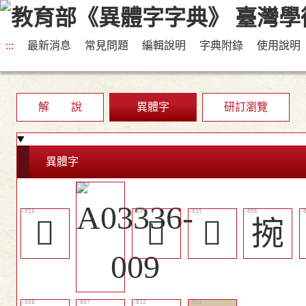
:::
最新消息
常見問題
編輯說明
字典附錄
使用說明
解 說
異體字
研訂瀏覽
異體字
󴲛
𢫪
󴲚
捥