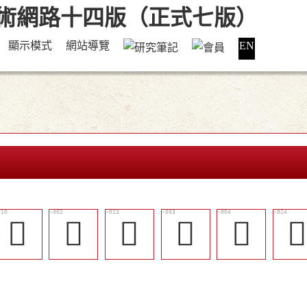
顯示模式
網站導覽
EN
𢮘
𢮗
󴲘
𢯲
𥆶
