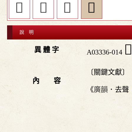
󴲖
󴲕
󴲗
󴲙
說 明

異 體 字
A03336-014
〔關鍵文獻〕
內 容
《
廣韻
．去聲