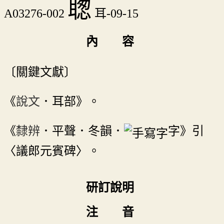
聦
A03276-002
耳-09-15
內 容
〔關鍵文獻〕
《
說文
．耳部》。
《
隸辨
．平聲．冬韻．
字》引
〈議郎元賓碑〉。
研訂說明
注 音