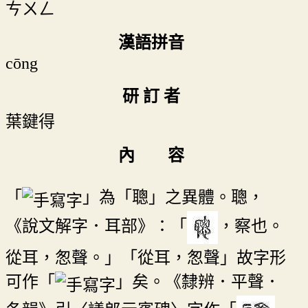
ㄘㄨㄥ
漢語拼音
cōng
研 訂 者
葉鍵得
內 容
「
」為「聰」之異體。聰，
《說文解字．耳部》：「
，察也。
從耳，怱聲。」「從耳，怱聲」故字形
可作「
」矣。《隸辨．平聲．