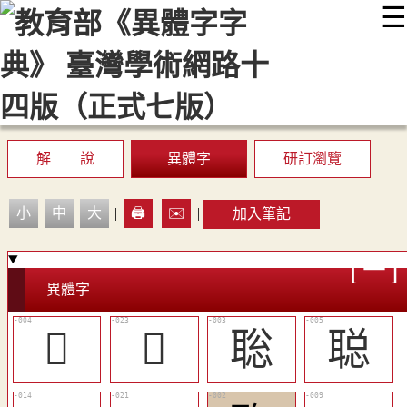
☰
:::
最新消息
常見問題
編輯說明
字典附錄
使用說明
顯示模式
網站導覽
EN
解 說
異體字
研訂瀏覽
小
中
大
|
🖨️
✉️
|
加入筆記
異體字
𦕻
󴬜
聡
聪