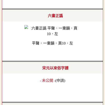
六書正譌
平聲．一東韻．頁10．左
宋元以來俗字譜
- 未公開 -
(
申請
)