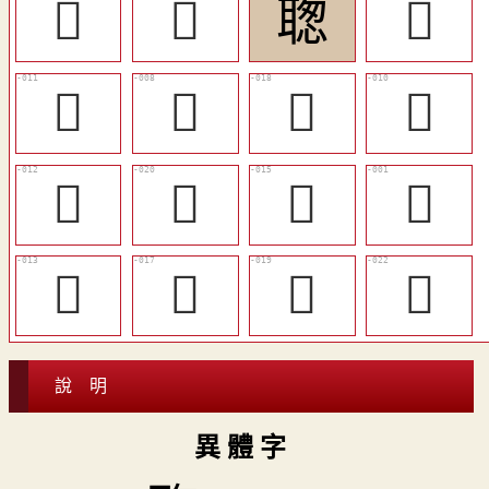
󴬔
󴬚
聦
󴬏
󴬑
󴬎
󴬗
󴬐
󴬒
󴬙
󴬕
󴬍
󴬓
󴬖
󴬘
󴬛
說 明
異 體 字