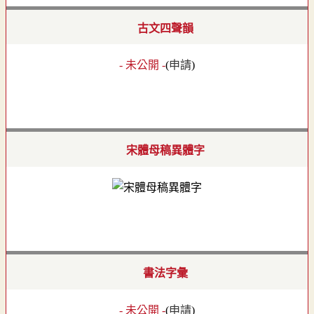
古文四聲韻
- 未公開 -
(
申請
)
宋體母稿異體字
書法字彙
- 未公開 -
(
申請
)