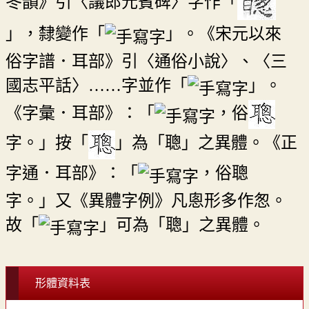
冬韻》引〈議郎元賓碑〉字作「
」，隸變作「
」。《宋元以來
俗字譜．耳部》引〈通俗小說〉、〈三
國志平話〉……字並作「
」。
《字彙．耳部》：「
，俗
字。」按「
」為「聰」之異體。《正
字通．耳部》：「
，俗聰
字。」又《異體字例》凡悤形多作怱。
故「
」可為「聰」之異體。
形體資料表