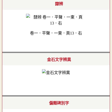
隸辨
卷一．平聲．一東．頁13．右
金石文字辨異
偏類碑別字