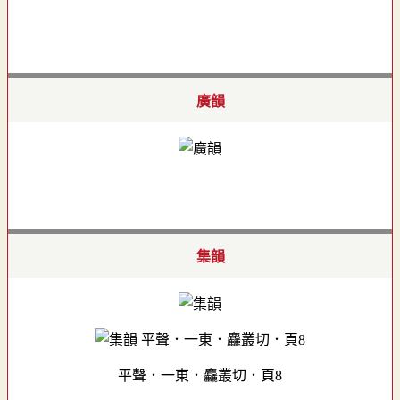
廣韻
集韻
平聲．一東．麤叢切．頁8