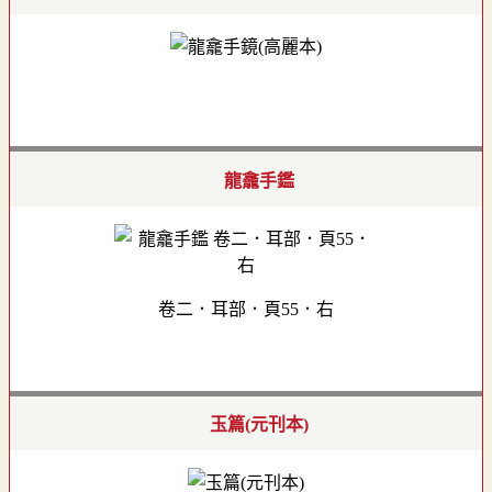
龍龕手鑑
卷二．耳部．頁55．右
玉篇(元刊本)