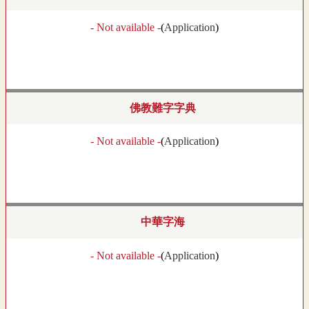
- Not available -
(
Application
)
佛教難字字典
- Not available -
(
Application
)
中華字海
- Not available -
(
Application
)