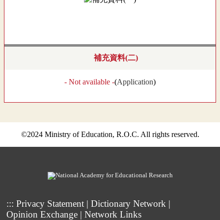
補充資料(二)
- Not available -
(
Application
)
©2024 Ministry of Education, R.O.C. All rights reserved.
:::
Privacy Statement
|
Dictionary Network
|
Opinion Exchange
|
Network Links