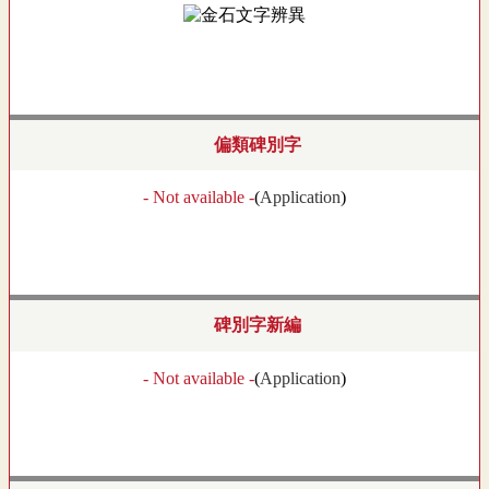
偏類碑別字
- Not available -
(
Application
)
碑別字新編
- Not available -
(
Application
)