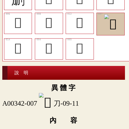
󰝩
󰝫
󷋒
󰝮
𡬬
𨚿
說 明
異 體 字
A00342-007
刀-09-11
內 容