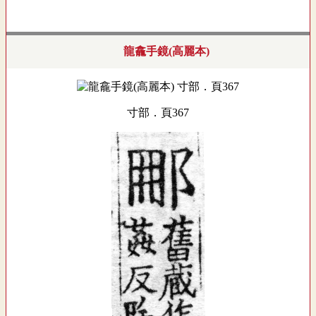
龍龕手鏡(高麗本)
寸部．頁367