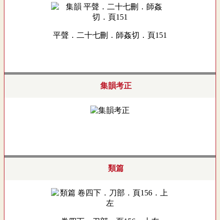
平聲．二十七刪．師姦切．頁151
集韻考正
類篇