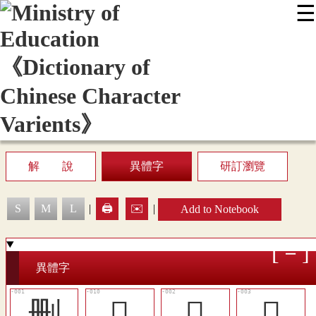
☰
:::
News
Editing Instructions
Appendix
User Guide
Display Mode
Sitemap
中
解 說
異體字
研訂瀏覽
S
M
L
|
🖨️
✉️
|
Add to Notebook
異體字
删
󰝬
𠛹
𠜂