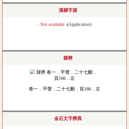
漢隸字源
- Not available -
(
Application
)
隸辨
卷一．平聲．二十七刪．頁166．左
金石文字辨異