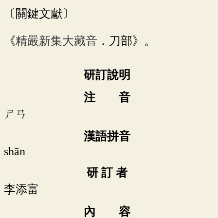
〔關鍵文獻〕
《
精嚴新集大藏音
．刀部》。
研訂說明
注 音
ㄕㄢ
漢語拼音
shān
研 訂 者
李添富
內 容