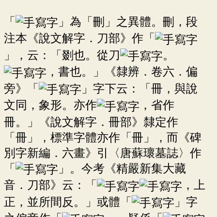
「
」為「刪」之異體。刪，段
注本《說文解字．刀部》作「
」，云：「剟也。從刀
。
，書也。」《隸辨．卷六．偏
旁》「
」字下云：「冊，與說
文同，象形。亦作
，省作
冊。」《說文解字．冊部》隸定作
「冊」，標準字體亦作「冊」，而《碑
別字新編．六畫》引〈唐蘇瓌墓誌〉作
「
」。今考《精嚴新集大藏
音．刀部》云：「
，上
正，並所間反。」或體「
」字