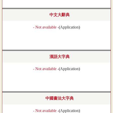
中文大辭典
- Not available -
(
Application
)
漢語大字典
- Not available -
(
Application
)
中國書法大字典
- Not available -
(
Application
)