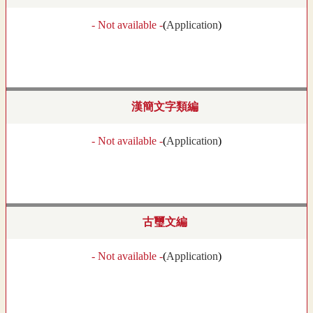
- Not available -
(
Application
)
漢簡文字類編
- Not available -
(
Application
)
古璽文編
- Not available -
(
Application
)