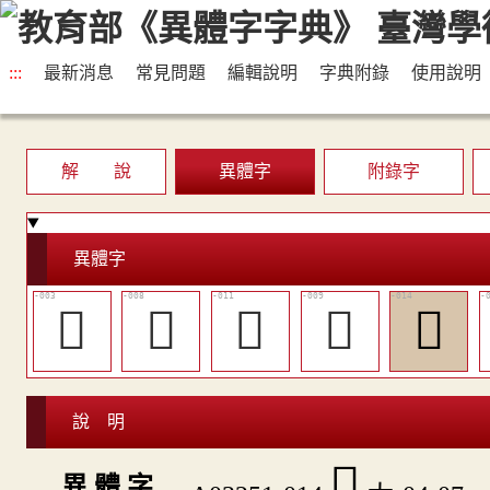
:::
最新消息
常見問題
編輯說明
字典附錄
使用說明
解 說
異體字
附錄字
異體字
𠄰
󴩄
󴩇
󴩅
󴩊
說 明
󴩊
異 體 字