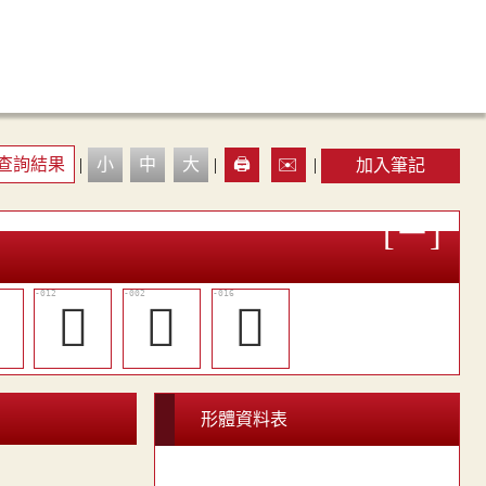
查詢結果
|
小
中
大
|
🖨️
✉️
|
加入筆記

󴩈
󴩁
󴩌
形體資料表