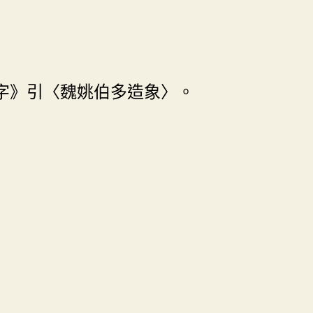
字》引〈魏姚伯多造象〉。