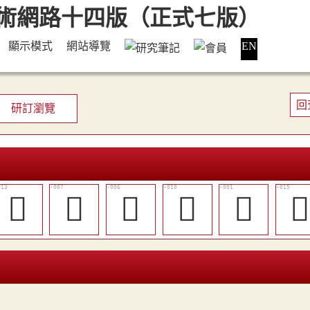
顯示模式
網站導覽
EN
回
研訂瀏覽
󴩉
󴩃
󴩂
󴩆
𦒳
