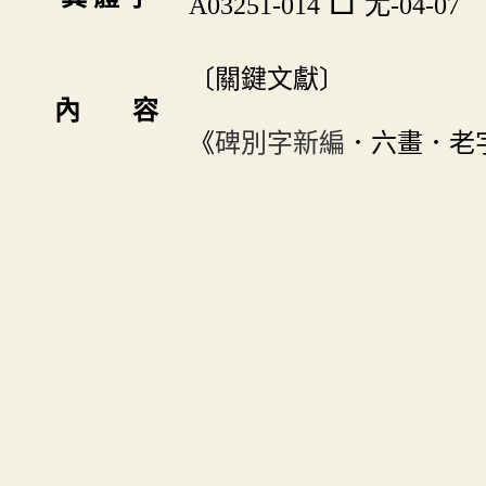
A03251-014
尢-04-07
〔關鍵文獻〕
內 容
《
碑別字新編
．六畫．老