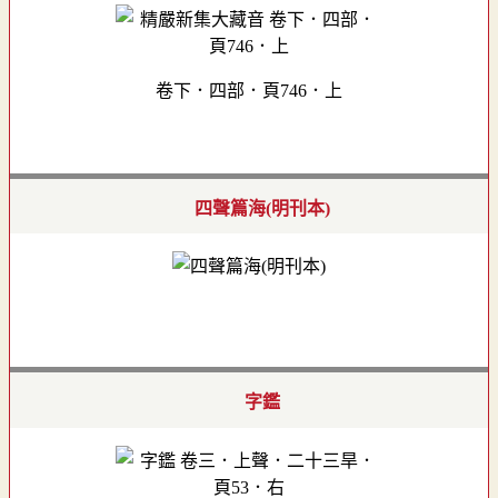
卷下．四部．頁746．上
四聲篇海(明刊本)
字鑑