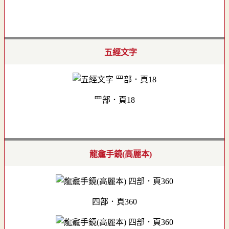
五經文字
罒部．頁18
龍龕手鏡(高麗本)
四部．頁360