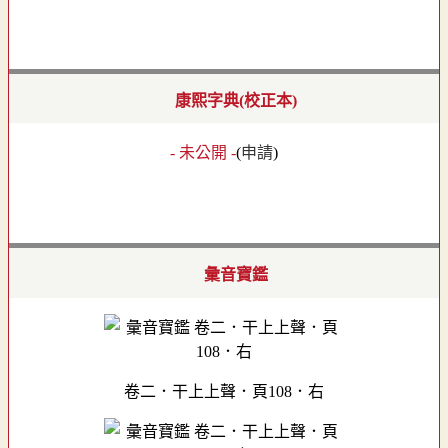
康熙字典(校正本)
- 未公開 -
(
申請
)
彙音寶鑑
卷二．干上上聲．頁108．右