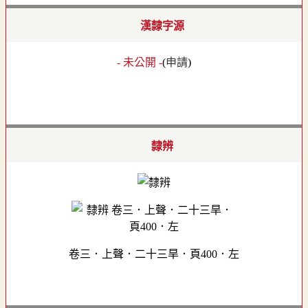
漢隸字源
- 未公開 -
(
申請
)
隸辨
卷三．上聲．二十三旱．頁400．左