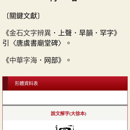
〔關鍵文獻〕
《
金石文字辨異
．上聲．旱韻．罕字》
引〈唐虞書廟堂碑〉。
《
中華字海
．网部》。
形體資料表
說文解字(大徐本)