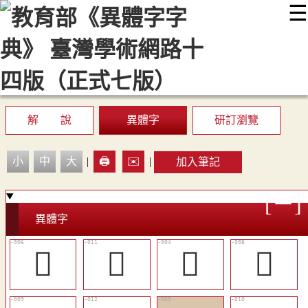
☰
:::
最新消息
常見問題
編輯說明
字典附錄
使用說明
顯示模式
網站導覽
EN
解 說
異體字
研訂瀏覽
小
中
大
|
🖨️
✉️
|
加入筆記
異體字
󴢠
󴢤
󳣴
󱗵