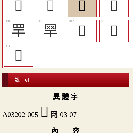
󴢢
󴢥
󴢟
󴢣
䍐
䍑
𦉻
󴢡
󴢦
說 明
異 體 字
󴢟
A03202-005
网-03-07
內 容