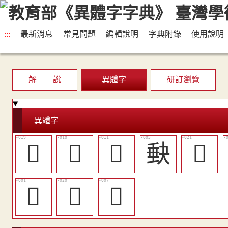
:::
最新消息
常見問題
編輯說明
字典附錄
使用說明
解 說
異體字
研訂瀏覽
異體字
󴢅
󴡽
󴡾
𡙇
󴢇
𦈫
󴢆
𧖫