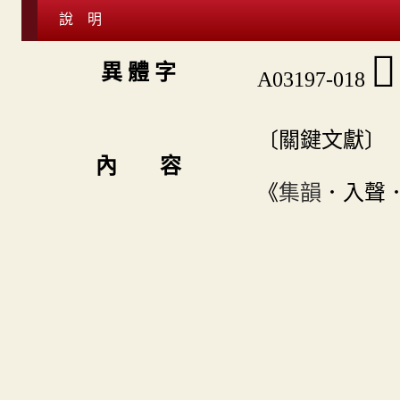
說 明
󴢄
異 體 字
A03197-018
〔關鍵文獻〕
內 容
《
集韻
．入聲