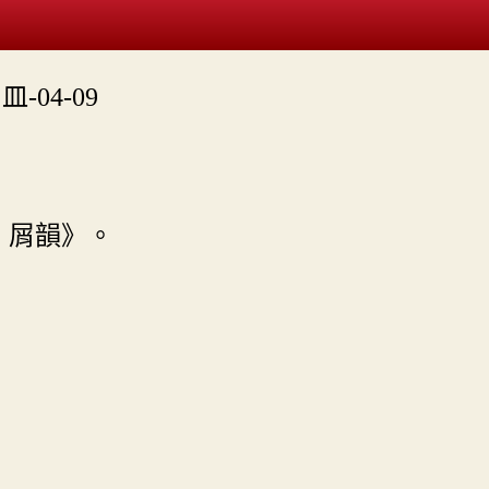
皿-04-09
．屑韻》。