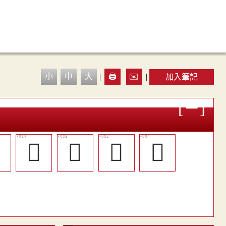
小
中
大
|
🖨️
✉️
|
加入筆記

󴢁
󴡻
󴡺
󴡼