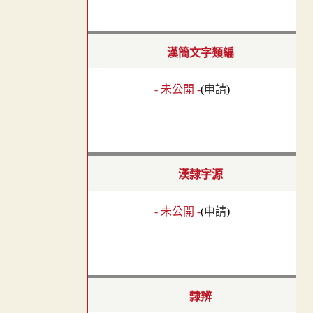
漢簡文字類編
- 未公開 -
(
申請
)
漢隸字源
- 未公開 -
(
申請
)
隸辨