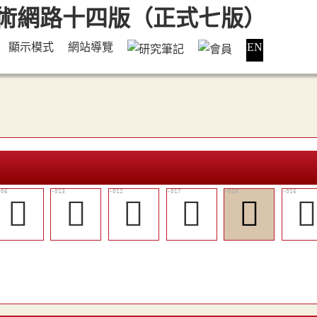
顯示模式
網站導覽
EN
𡚆
󴢀
󴡿
󴢃
󴢄
