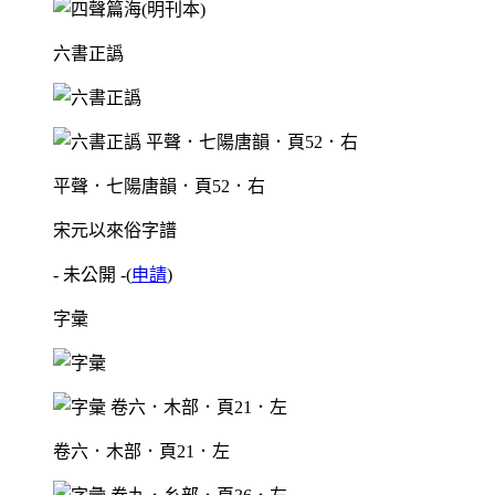
六書正譌
平聲．七陽唐韻．頁52．右
宋元以來俗字譜
- 未公開 -
(
申請
)
字彙
卷六．木部．頁21．左