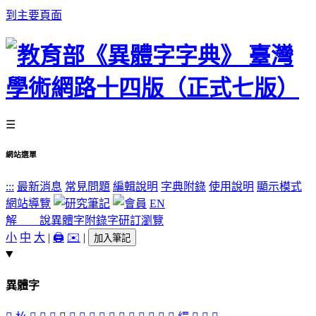
到主要頁面
☰
網站選單
:::
最新消息
常見問題
編輯說明
字典附錄
使用說明
顯示模式
網站導覽
EN
解 說
異體字
附錄字
研訂瀏覽
小
中
大
|
🖨️
✉️
|
加入筆記
異體字