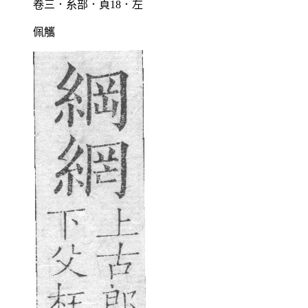
卷三．糸部．頁18．左
佩觿