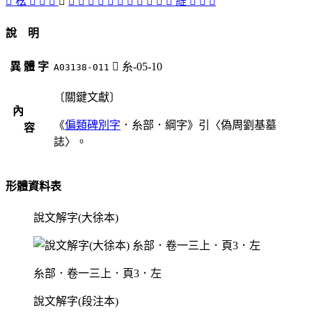
󴛪
㭃
󴛩
𣓡
󴛦
󴛠
󴛤
󴛟
󴛧
󴛡
󴛢
󴛣
󴛥
󴛜
󴛞
𦂴
󴛨
䌉
󴛚
󴛛
󴛝
說 明
異 體 字
󴛠
糸-05-10
A03138-011
〔關鍵文獻〕
內
《
偏類碑別字
．糸部．綱字》引〈偽周劉基墓
容
誌〉。
形體資料表
說文解字(大徐本)
糸部．卷一三上．頁3．左
說文解字(段注本)