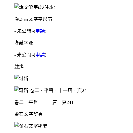
漢語古文字字形表
- 未公開 -
(
申請
)
漢隸字源
- 未公開 -
(
申請
)
隸辨
卷二．平聲．十一唐．頁241
金石文字辨異