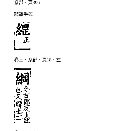
系部．頁396
龍龕手鑑
卷三．糸部．頁18．左