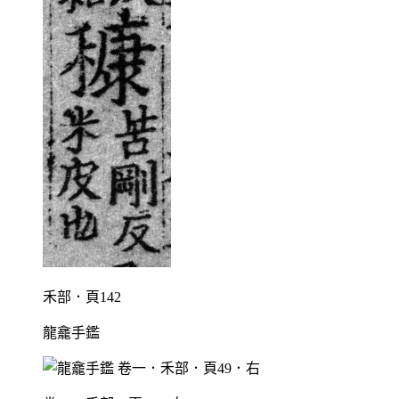
禾部．頁142
龍龕手鑑