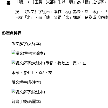
「穅」，《玉篇．米部》則以「糠」為「穅」之俗字，
容
按：《說文》字從禾，本作「穅」為是，然「禾」、「
已從「米」，而「糠」又從「米」構形，是為重形俗體
形體資料表
說文解字(大徐本)
禾部．卷七上．頁8．左
說文解字(段注本)
龍龕手鏡(高麗本)