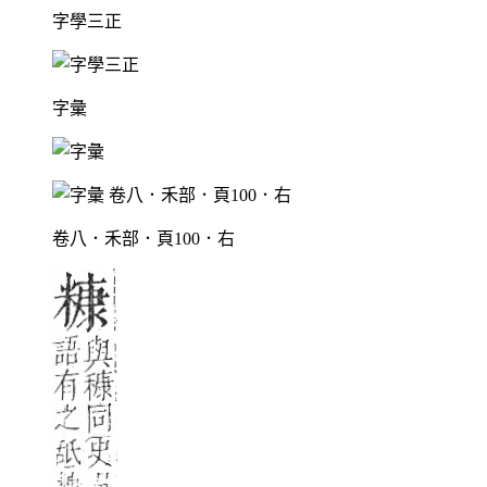
字學三正
字彙
卷八．禾部．頁100．右