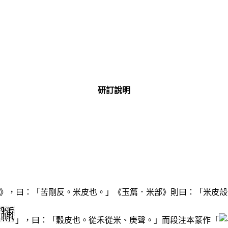
研訂說明
》，曰：「苦剛反。米皮也。」《玉篇．米部》則曰：「米皮殼
」，曰：「穀皮也。從禾從米、庚聲。」而段注本篆作「