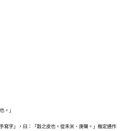
也。」
」，曰：「穀之皮也。從禾米、庚聲。」楷定通作