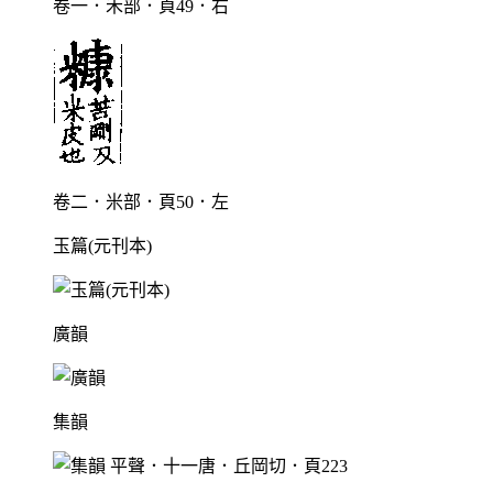
卷一．禾部．頁49．右
卷二．米部．頁50．左
玉篇(元刊本)
廣韻
集韻