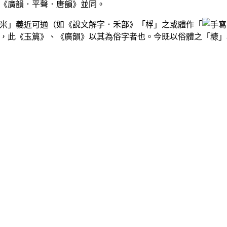
《廣韻．平聲．唐韻》並同。
米」義近可通（如《說文解字．禾部》「桴」之或體作「
，此《玉篇》、《廣韻》以其為俗字者也。今既以俗體之「糠」