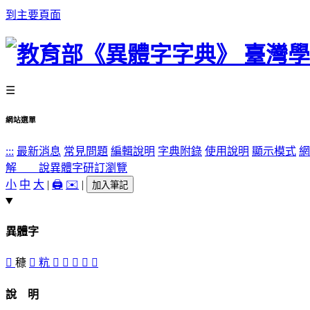
到主要頁面
☰
網站選單
:::
最新消息
常見問題
編輯說明
字典附錄
使用說明
顯示模式
網
解 說
異體字
研訂瀏覽
小
中
大
|
🖨️
✉️
|
加入筆記
異體字
󴗁
穅
󴖿
粇
󴖾
𥹺
󴗂
𢊪
󴗀
說 明