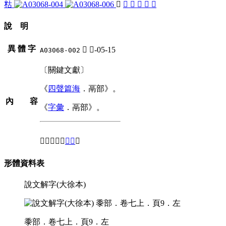
䊀
𩰯
󴖶
𪍒
𪏻
𪏹
𪐉
說 明
異 體 字
𩰯
鬲-05-15
A03068-002
〔關鍵文獻〕
《
四聲篇海
．鬲部》。
內 容
《
字彙
．鬲部》。
⇒「𩱍」之
異體
。
形體資料表
說文解字(大徐本)
黍部．卷七上．頁9．左