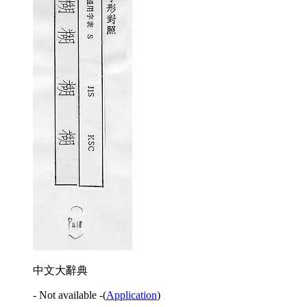
中文大辭典
- Not available -
(
Application
)