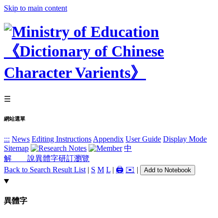
Skip to main content
☰
網站選單
:::
News
Editing Instructions
Appendix
User Guide
Display Mode
Sitemap
中
解 說
異體字
研訂瀏覽
Back to Search Result List
|
S
M
L
|
🖨️
✉️
|
Add to Notebook
異體字