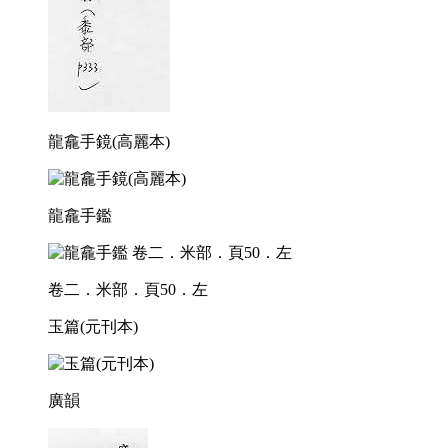
龍龕手鏡(高麗本)
龍龕手鑑
卷二．米部．頁50．左
玉篇(元刊本)
廣韻