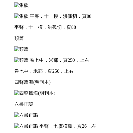
平聲．十一模．洪孤切．頁88
類篇
卷七中．米部．頁250．上右
四聲篇海(明刊本)
六書正譌