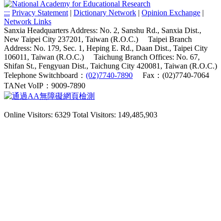
:::
Privacy Statement
|
Dictionary Network
|
Opinion Exchange
|
Network Links
Sanxia Headquarters Address: No. 2, Sanshu Rd., Sanxia Dist.,
New Taipei City 237201, Taiwan (R.O.C.)
Taipei Branch
Address: No. 179, Sec. 1, Heping E. Rd., Daan Dist., Taipei City
106011, Taiwan (R.O.C.)
Taichung Branch Offices: No. 67,
Shifan St., Fengyuan Dist., Taichung City 420081, Taiwan (R.O.C.)
Telephone Switchboard：
(02)7740-7890
Fax：(02)7740-7064
TANet VoIP：9009-7890
Online Visitors: 6329
Total Visitors: 149,485,903