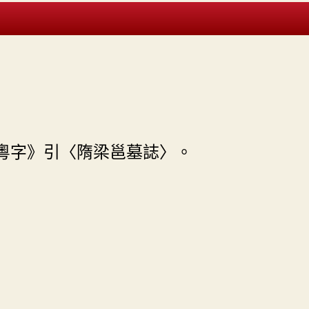
粵字》引〈隋梁邕墓誌〉。