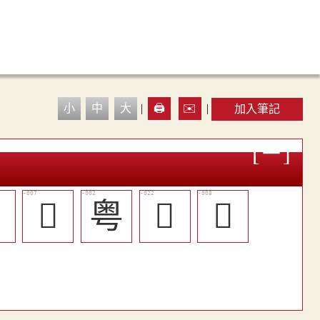
小
中
大
|
🖨️
✉️
|
加入筆記

󴖚
粤
󴖨
󴖛