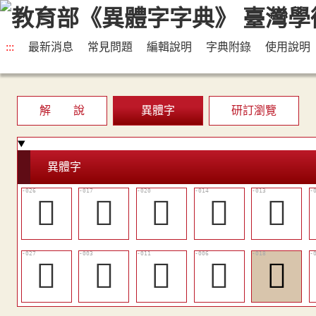
:::
最新消息
常見問題
編輯說明
字典附錄
使用說明
解 說
異體字
研訂瀏覽
異體字
󴖪
󴖣
󴖦
󴖡
󴖠
󴖫
󴖗
󴖞
󴖙
󴖤