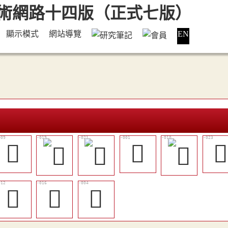
顯示模式
網站導覽
EN
󴖜
𡩭

󴖟
󴖢
𦉿