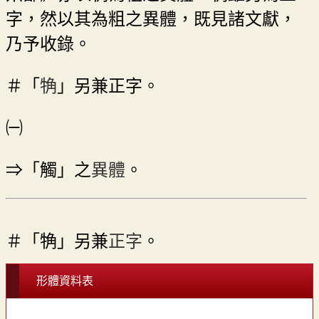
字，然以其為粗之異體，既見諸文獻，
乃予收錄。
＃「
觕
」另兼正字。
㈠
⇒「觸」之
異體
。
＃「觕」另兼
正字
。
形體資料表