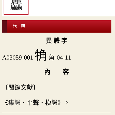
麤
說 明
異 體 字
觕
A03059-001
角-04-11
內 容
〔關鍵文獻〕
《
集韻
．平聲．模韻》。