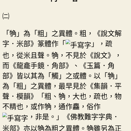
㈡
「觕」為「粗」之異體。粗，《說文解
字．米部》篆體作「
」，疏
也，從米且聲。觕，不見於《說文》，
而《龍龕手鏡．角部》、《玉篇．角
部》皆以其為「觸」之或體。以「觕」
為「粗」之異體，最早見於《集韻．平
聲．模韻》「粗、觕，大也，疏也，物
不精也，或作觕，通作麤，俗作
，非是。」《佛教難字字典．
米部》亦以觕為粗之異體。觕雖另為正