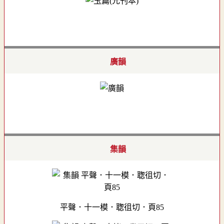
廣韻
集韻
平聲．十一模．聦徂切．頁85