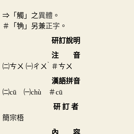
⇒「觸」之
異體
。
＃「觕」另兼
正字
。
研訂說明
注 音
ˋ
㈡
ㄘㄨ
㈠
ㄔㄨ
＃
ㄘㄨ
漢語拼音
㈡cū ㈠chù ＃cū
研 訂 者
簡宗梧
內 容