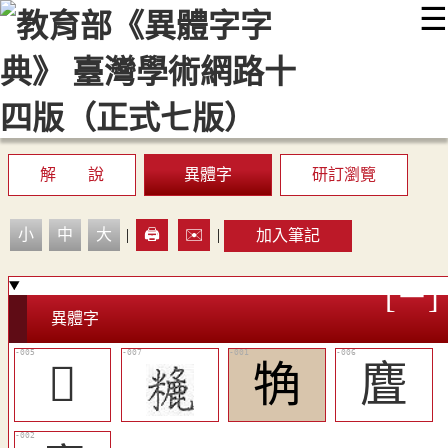
☰
:::
最新消息
常見問題
編輯說明
字典附錄
使用說明
顯示模式
網站導覽
EN
解 說
異體字
研訂瀏覽
小
中
大
|
🖨️
✉️
|
加入筆記
異體字
󴖊
觕
麆