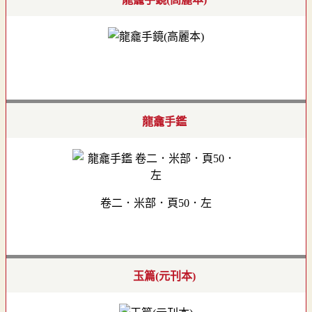
龍龕手鑑
卷二．米部．頁50．左
玉篇(元刊本)