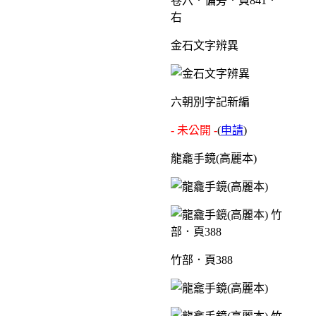
卷六．偏旁．頁841．
右
金石文字辨異
六朝別字記新編
- 未公開 -
(
申請
)
龍龕手鏡(高麗本)
竹部．頁388