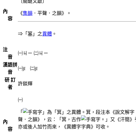
〔關鍵文獻〕
內
《
集韻
．平聲．之韻》。
容
⇒「簊」之
異體
。
注
㈠
ㄐㄧ
㈡
ㄐㄧ
音
漢語拼
㈠jī ㈡jī
音
研 訂
許錟輝
者
㈠
「
」為「箕」之異體。箕，段注本《說文解字
聲．之韻》，云：「箕，古作
。」又《汗簡》
內
亦或後人加竹而來，《異體字字典》可收。
容