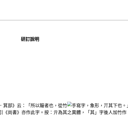
研訂說明
．箕部》云：「所以簸者也，從竹
，象形，丌其下也。
引《尚書》亦作此字。按：亓為其之異體，「其」字後人加竹作