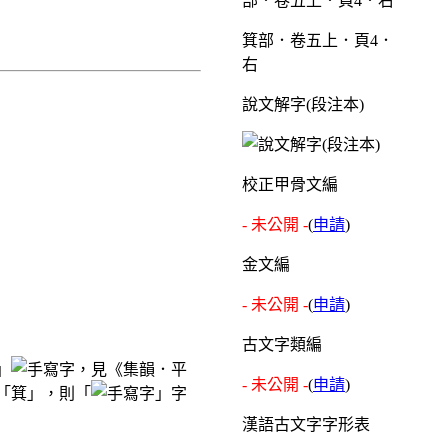
箕部．卷五上．頁4．
右
說文解字(段注本)
校正甲骨文編
- 未公開 -
(
申請
)
金文編
- 未公開 -
(
申請
)
古文字類編
」
，見《集韻．平
- 未公開 -
(
申請
)
「箕」，則「
」字
漢語古文字字形表