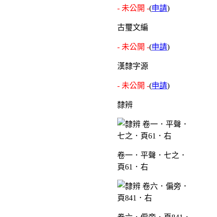
- 未公開 -
(
申請
)
古璽文編
- 未公開 -
(
申請
)
漢隸字源
- 未公開 -
(
申請
)
隸辨
卷一．平聲．七之．
頁61．右