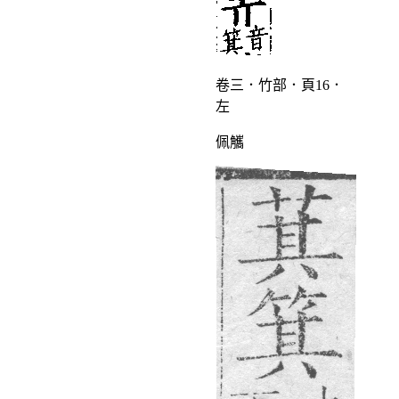
卷三．竹部．頁16．
左
佩觿