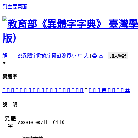
到主要頁面
解 說
異體字
附錄字
研訂瀏覽
小
中
大
|
🖨️
✉️
|
加入筆記
異體字
󴒯
𠀮
𠔋
𠔐
󴒬
𠔛
𠔝
󴒮
𠥊
𠥩
𠴩
󴒩
𠷛
󴒱
𡿸
󴒨
󴒫
𠀠
𥫚
𥫶
󴒲
󴒰
󴒴
䇧
󴒭
𦋊
󴒳
󴒪
萁
說 明
異 體
𥫶
竹-04-10
A03010-007
字