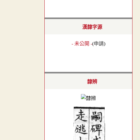
漢隸字源
- 未公開 -
(
申請
)
隸辨