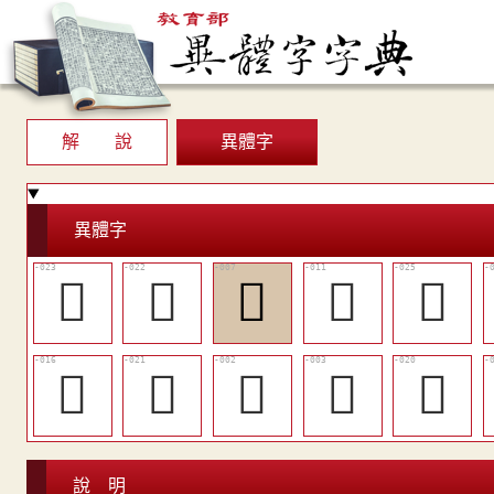
解 說
異體字
異體字
󴏝
󴏜
󴏎
󴏒
󴏟
󴏗
󴏛
𥨒
𥨗
󴏚
說 明