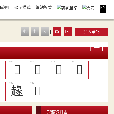
用說明
顯示模式
網站導覽
EN
小
中
大
|
🖨️
✉️
|
加入筆記

󴏢
󴏕
󴏞
𥦻

䞼
󴏣
形體資料表