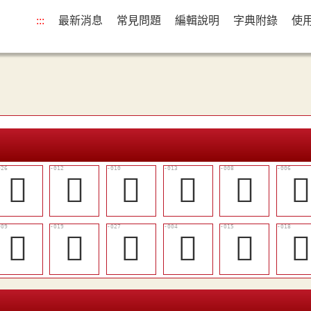
:::
最新消息
常見問題
編輯說明
字典附錄
使
󴏠
󴏓
󴏑
󴏔
󴏏

󴏐
󴏙
󴏡
𥨬
󴏖
