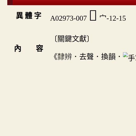
󴏎
異 體 字
A02973-007
宀-12-15
〔關鍵文獻〕
內 容
《
隸辨
．去聲．換韻．