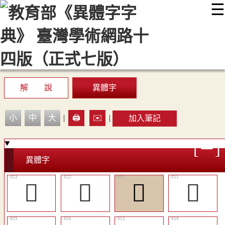
☰
:::
最新消息
常見問題
編輯說明
字典附錄
使用說明
顯示模式
網站導覽
EN
解 說
異體字
小
中
大
|
🖨️
✉️
|
加入筆記
異體字
󴏝
󴏜
󴏎
󴏒