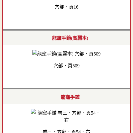
穴部．頁16
龍龕手鏡(高麗本)
穴部．頁509
龍龕手鑑
卷三．穴部．頁54．右