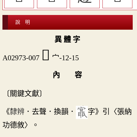
說 明
異 體 字
󴏎
A02973-007
宀-12-15
內 容
〔關鍵文獻〕
《
隸辨
．去聲．換韻．
字》引〈張納
功德敘〉。