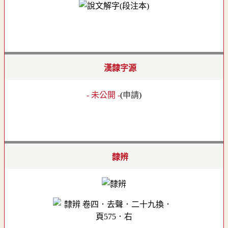
漢隸字源
- 未公開 -
(
申請
)
隸辨