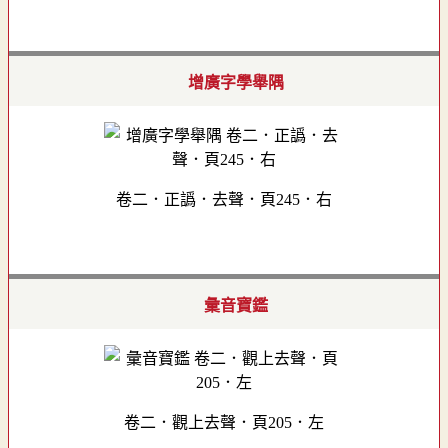
增廣字學舉隅
卷二．正譌．去聲．頁245．右
彙音寶鑑
卷二．觀上去聲．頁205．左