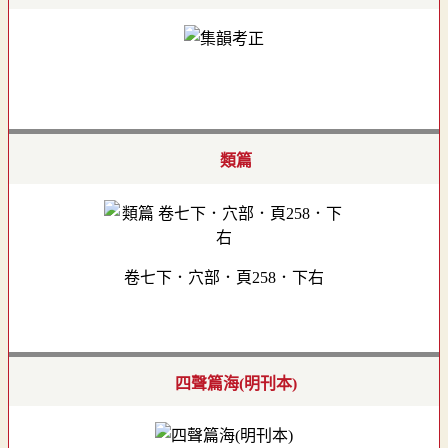
類篇
卷七下．穴部．頁258．下右
四聲篇海(明刊本)