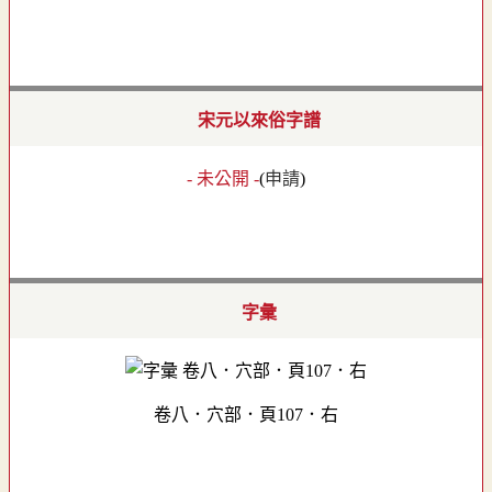
宋元以來俗字譜
- 未公開 -
(
申請
)
字彙
卷八．穴部．頁107．右