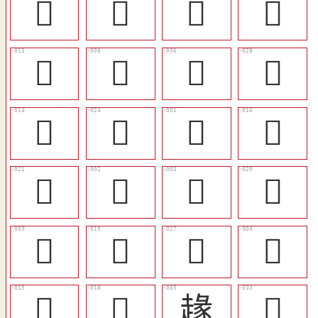
󴏟
󴏠
󴏓
󴏑
󴏔
󴏏
󴏍
󴏢
󴏕
󴏞
𥦻
󴏗
󴏛
𥨒
𥨗
󴏚
󴏐
󴏙
󴏡
𥨬
󴏖
󴏘
䞼
󴏣