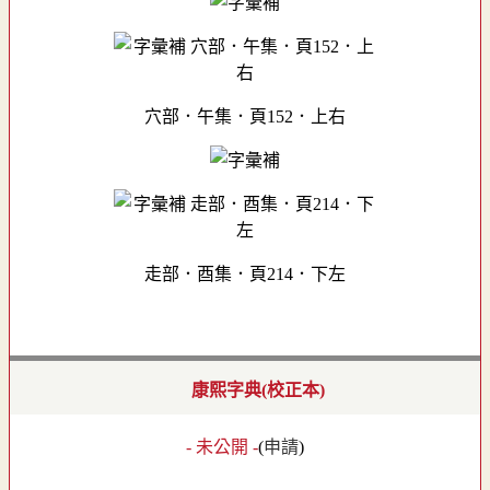
穴部．午集．頁152．上右
走部．酉集．頁214．下左
康熙字典(校正本)
- 未公開 -
(
申請
)