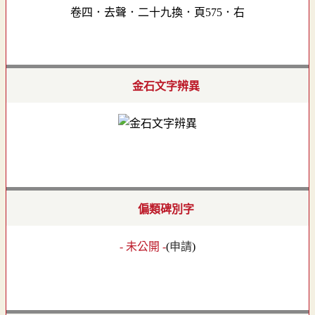
卷四．去聲．二十九換．頁575．右
金石文字辨異
偏類碑別字
- 未公開 -
(
申請
)