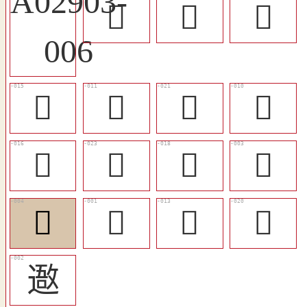
󴅳
󴅲
󴅷
󴅸
󴅵
󴅼
󴅴
󴅹
󴅽
󴅺
󴅰
󴅱
𧗻
󴅶
󴅻
䢩