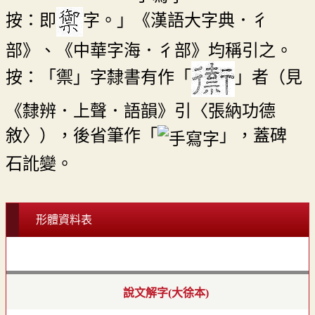
按：即
字。」《漢語大字典．彳
部》、《中華字海．彳部》均稱引之。
按：「禦」字隸書有作「
」者（見
《隸辨．上聲．語韻》引〈張納功德
敘〉），後省筆作「
」，蓋碑
石訛變。
形體資料表
說文解字(大徐本)