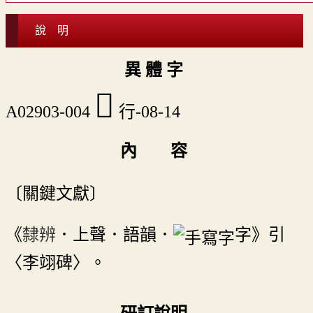
說 明
異 體 字
󴅱
A02903-004
行-08-14
內 容
〔關鍵文獻〕
《
隸辨
．上聲．語韻．
字》引
〈李翊碑〉。