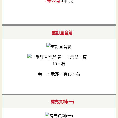
- 未公開 -
(
申請
)
重訂直音篇
卷一．示部．頁15．右
補充資料(一)