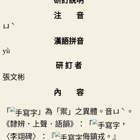
研訂說明
注 音
ˋ
ㄩ
漢語拼音
yù
研 訂 者
張文彬
內 容
ˋ
「
」為「禦」之異體。音
。
ㄩ
《隸辨．上聲．語韻》：「
，
〈李翊碑〉：『
侮鎮戎。』