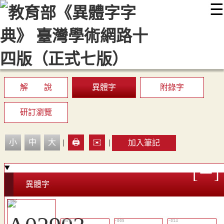
☰
:::
最新消息
常見問題
編輯說明
字典附錄
使用說明
顯示模式
網站導覽
EN
解 說
異體字
附錄字
研訂瀏覽
小
中
大
|
🖨️
✉️
|
加入筆記
異體字