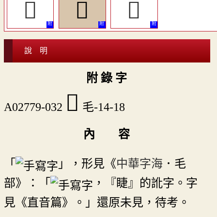
󳼙
󳼘
󳼚
說 明
附 錄 字
󳼘
A02779-032
毛-14-18
內 容
「
」，形見《
中華字海
．毛
部》：「
，『睫』的訛字。字
見《直音篇》。」還原未見，待考。