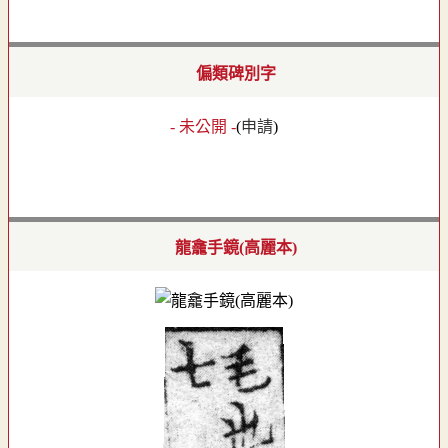
偏類碑別字
- 未公開 -
(
申請
)
龍龕手鏡(高麗本)