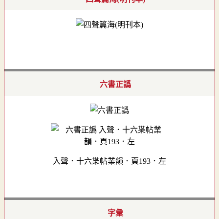
六書正譌
入聲．十六枼帖業韻．頁193．左
字彙