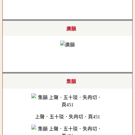
廣韻
集韻
上聲．五十琰．失冉切．頁451