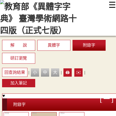
☰
:::
最新消息
常見問題
編輯說明
字典附錄
使用說明
顯示模式
網站導覽
EN
解 說
異體字
附錄字
研訂瀏覽
回查詢結果
|
小
中
大
|
🖨️
✉️
|
加入筆記
附錄字