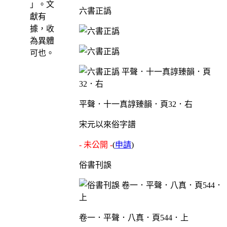
」。文
六書正譌
獻有
據，收
為異體
可也。
平聲．十一真諄臻韻．頁32．右
宋元以來俗字譜
- 未公開 -
(
申請
)
俗書刊誤
卷一．平聲．八真．頁544．上