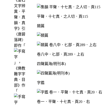
《金石
文字辨
異．平
平聲．十七真．之人切．頁115
聲．真
韻．真
類篇
字》引
〈唐碧
落碑〉
即作「
卷八中．𠤎部．頁289．上右
」，
四聲篇海(明刊本)
《佛教
難字字
典．目
字鑑
部》作
「
卷一．平聲．十七真．頁20．右