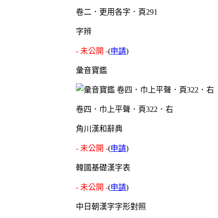
卷二．更用各字．頁291
字辨
- 未公開 -
(
申請
)
彙音寶鑑
卷四．巾上平聲．頁322．右
角川漢和辭典
- 未公開 -
(
申請
)
韓國基礎漢字表
- 未公開 -
(
申請
)
中日朝漢字字形對照