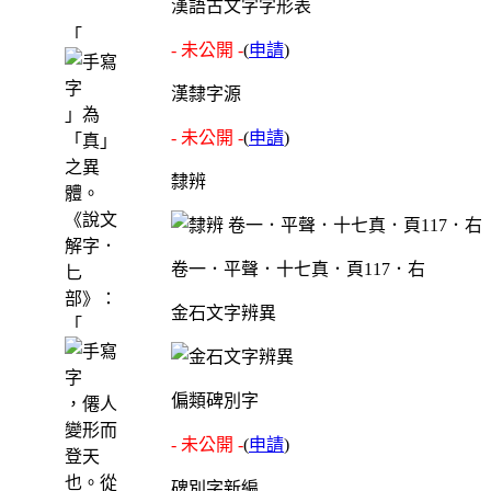
漢語古文字字形表
「
- 未公開 -
(
申請
)
漢隸字源
」為
- 未公開 -
(
申請
)
「真」
之異
隸辨
體。
《說文
解字．
卷一．平聲．十七真．頁117．右
匕
部》：
金石文字辨異
「
偏類碑別字
，僊人
變形而
- 未公開 -
(
申請
)
登天
也。從
碑別字新編