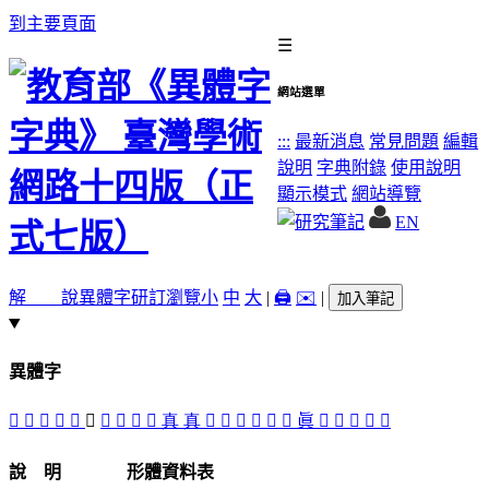
到主要頁面
☰
網站選單
:::
最新消息
常見問題
編輯
說明
字典附錄
使用說明
顯示模式
網站導覽
EN
解 說
異體字
研訂瀏覽
小
中
大
|
🖨️
✉️
|
加入筆記
異體字
󳻉
󳻇
󳻃
󳻆
󳻍
𠤛
𡙊
󳻄
󳻊
󳻋
真
真
󳺼
󳺻
󳺽
󳻀
󳻌
󳻈
眞
󳺾
󳻅
󳺿
󳻂
󳻁
說 明
形體資料表