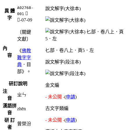
A02768-
說文解字(大徐本)
異 體
𠤛
001
字
匕-07-09
〔關鍵
文獻〕
內
𠤎部．卷八上．頁5．左
《
佛教
容
難字字
說文解字(段注本)
典
．目
部》。
研訂說明
金文編
注
ㄓㄣ
- 未公開 -
(
申請
)
音
漢語拼
古文字類編
zhēn
音
- 未公開 -
(
申請
)
研 訂
曾榮汾
者