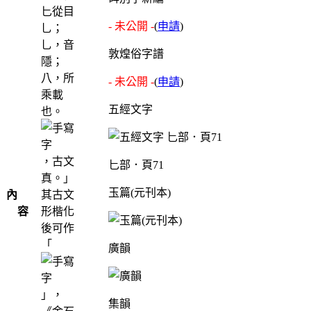
匕從目
- 未公開 -
(
申請
)
乚；
乚，音
敦煌俗字譜
隱；
八，所
- 未公開 -
(
申請
)
乘載
五經文字
也。
，古文
匕部．頁71
真。」
玉篇(元刊本)
內
其古文
容
形楷化
後可作
「
廣韻
」，
集韻