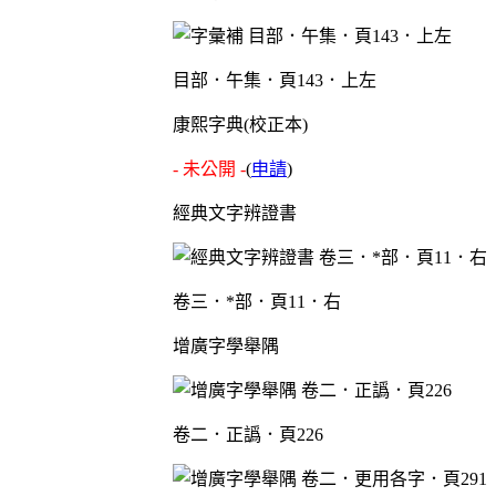
目部．午集．頁143．上左
康熙字典(校正本)
- 未公開 -
(
申請
)
經典文字辨證書
卷三．*部．頁11．右
增廣字學舉隅
卷二．正譌．頁226